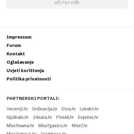
UČITAJ VIŠE
Impressum
Forum
Kontakt
Oglašavanje
Uvjeti korištenja
Politika privatnosti
PARTNERSKI PORTALI:
Vecernji.hr
Ordinacija.hr
Diva.hr
Lokalni.hr
Njuškalo.hr
24sata.hr
Pixsell.hr
Express.hr
Miss7mama.hr
Miss7gastro.hr
Miss7.hr