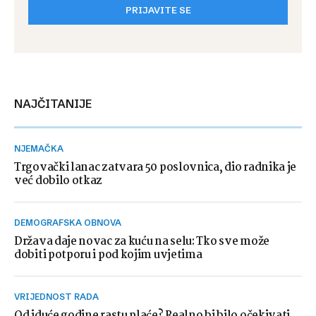
PRIJAVITE SE
NAJČITANIJE
NJEMAČKA
Trgovački lanac zatvara 50 poslovnica, dio radnika je
već dobilo otkaz
DEMOGRAFSKA OBNOVA
Država daje novac za kuću na selu: Tko sve može
dobiti potporu i pod kojim uvjetima
VRIJEDNOST RADA
Od iduće godine rastu plaće? Realno bi bilo očekivati