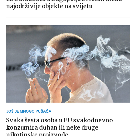
najodrživije objekte na svijetu
JOŠ JE MNOGO PUŠAČA
Svaka šesta osoba u EU svakodnevno
konzumira duhan ili neke druge
nikotinske proizvode