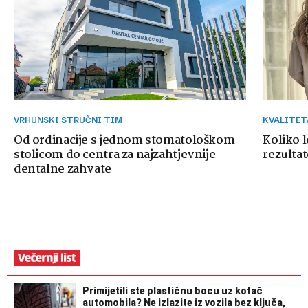
VRHUNSKI STRUČNI TIM
KVALITE
Od ordinacije s jednom stomatološkom
Koliko 
stolicom do centra za najzahtjevnije
rezultat
dentalne zahvate