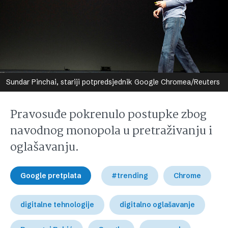
Sundar Pinchai, stariji potpredsjednik Google Chromea/Reuters
Pravosuđe pokrenulo postupke zbog
navodnog monopola u pretraživanju i
oglašavanju.
Google pretplata
#trending
Chrome
digitalne tehnologije
digitalno oglašavanje