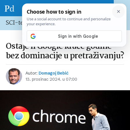
SCI-tech
Ostaje li Google iduće godine
bez dominacije u pretraživanju?
Autor:
Domagoj Bebić
13. prosinac 2024. u 07:00