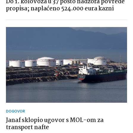
Do 1. kolovoza u 37 posto nadzora povrede
propisa; naplaćeno 524.000 eura kazni
DOGOVOR
Janaf sklopio ugovor s MOL-om za
transport nafte