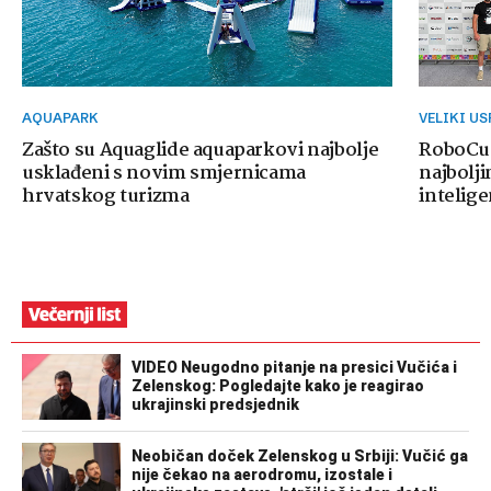
AQUAPARK
VELIKI U
Zašto su Aquaglide aquaparkovi najbolje
RoboCup
usklađeni s novim smjernicama
najbolji
hrvatskog turizma
intelige