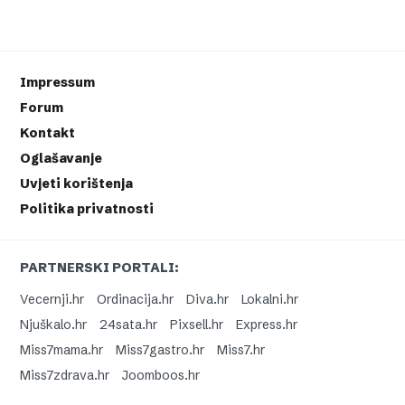
Impressum
Forum
Kontakt
Oglašavanje
Uvjeti korištenja
Politika privatnosti
PARTNERSKI PORTALI:
Vecernji.hr
Ordinacija.hr
Diva.hr
Lokalni.hr
Njuškalo.hr
24sata.hr
Pixsell.hr
Express.hr
Miss7mama.hr
Miss7gastro.hr
Miss7.hr
Miss7zdrava.hr
Joomboos.hr