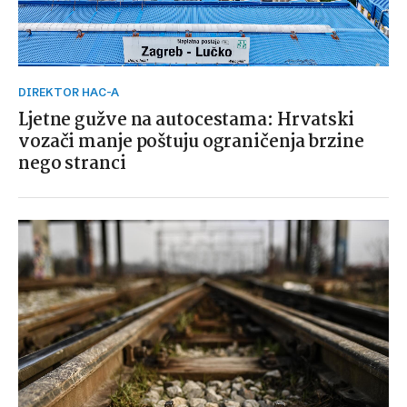
DIREKTOR HAC-A
Ljetne gužve na autocestama: Hrvatski
vozači manje poštuju ograničenja brzine
nego stranci