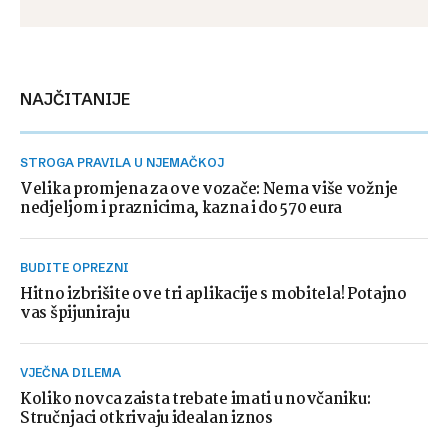
NAJČITANIJE
STROGA PRAVILA U NJEMAČKOJ
Velika promjena za ove vozače: Nema više vožnje
nedjeljom i praznicima, kazna i do 570 eura
BUDITE OPREZNI
Hitno izbrišite ove tri aplikacije s mobitela! Potajno
vas špijuniraju
VJEČNA DILEMA
Koliko novca zaista trebate imati u novčaniku:
Stručnjaci otkrivaju idealan iznos