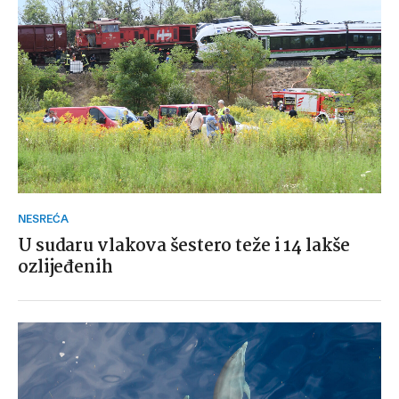
NESREĆA
U sudaru vlakova šestero teže i 14 lakše
ozlijeđenih