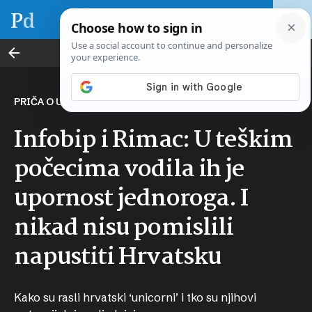
Rođendanski specijal Poslovnog dnevnika
PRIČA O USPJEHU
Infobip i Rimac: U teškim
počecima vodila ih je
upornost jednoroga. I
nikad nisu pomislili
napustiti Hrvatsku
Kako su rasli hrvatski ‘unicorni’ i tko su njihovi