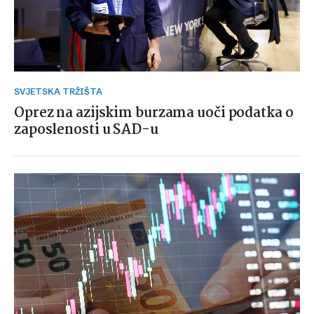
SVJETSKA TRŽIŠTA
Oprez na azijskim burzama uoči podatka o
zaposlenosti u SAD-u