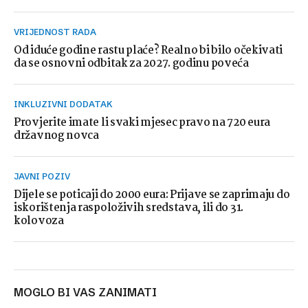
VRIJEDNOST RADA
Od iduće godine rastu plaće? Realno bi bilo očekivati
da se osnovni odbitak za 2027. godinu poveća
INKLUZIVNI DODATAK
Provjerite imate li svaki mjesec pravo na 720 eura
državnog novca
JAVNI POZIV
Dijele se poticaji do 2000 eura: Prijave se zaprimaju do
iskorištenja raspoloživih sredstava, ili do 31.
kolovoza
MOGLO BI VAS ZANIMATI