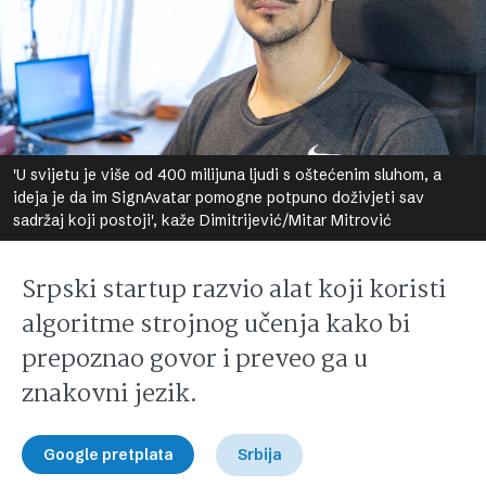
'U svijetu je više od 400 milijuna ljudi s oštećenim sluhom, a
ideja je da im SignAvatar pomogne potpuno doživjeti sav
sadržaj koji postoji', kaže Dimitrijević/Mitar Mitrović
Srpski startup razvio alat koji koristi
algoritme strojnog učenja kako bi
prepoznao govor i preveo ga u
znakovni jezik.
Google pretplata
Srbija