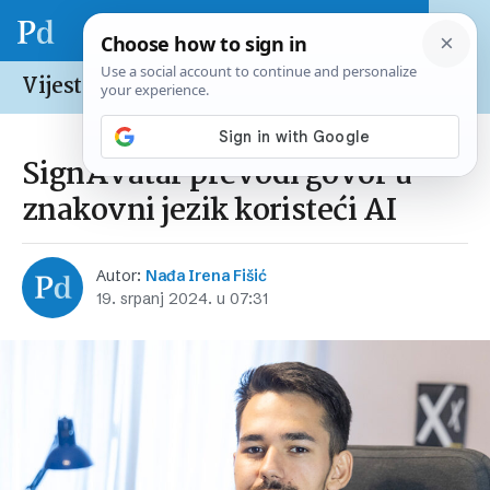
Vijesti /
Regija
SignAvatar prevodi govor u
znakovni jezik koristeći AI
Autor:
Nađa Irena Fišić
19. srpanj 2024. u 07:31