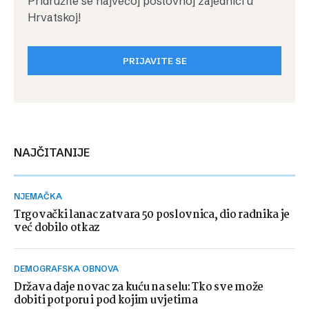
Pridružite se najvećoj poslovnoj zajednici u
Hrvatskoj!
PRIJAVITE SE
NAJČITANIJE
NJEMAČKA
Trgovački lanac zatvara 50 poslovnica, dio radnika je
već dobilo otkaz
DEMOGRAFSKA OBNOVA
Država daje novac za kuću na selu: Tko sve može
dobiti potporu i pod kojim uvjetima