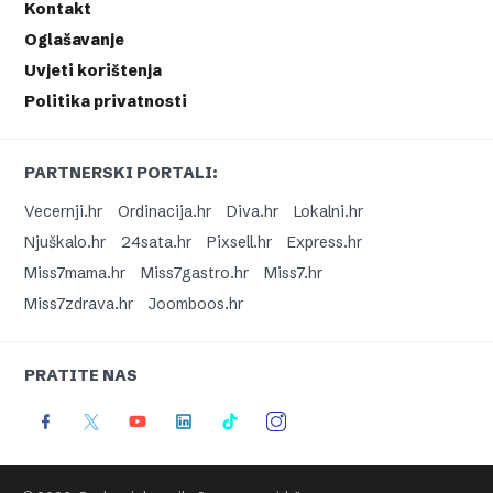
Kontakt
Oglašavanje
Uvjeti korištenja
Politika privatnosti
PARTNERSKI PORTALI:
Vecernji.hr
Ordinacija.hr
Diva.hr
Lokalni.hr
Njuškalo.hr
24sata.hr
Pixsell.hr
Express.hr
Miss7mama.hr
Miss7gastro.hr
Miss7.hr
Miss7zdrava.hr
Joomboos.hr
PRATITE NAS