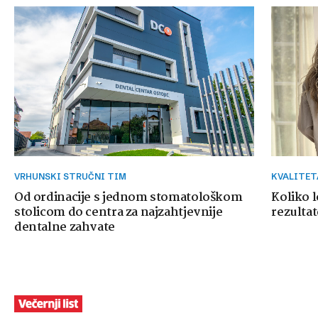
VRHUNSKI STRUČNI TIM
KVALITE
Od ordinacije s jednom stomatološkom
Koliko 
stolicom do centra za najzahtjevnije
rezultat
dentalne zahvate