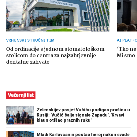
VRHUNSKI STRUČNI TIM
AI PLAT
Od ordinacije s jednom stomatološkom
‘Tko ne
stolicom do centra za najzahtjevnije
Mi smo o
dentalne zahvate