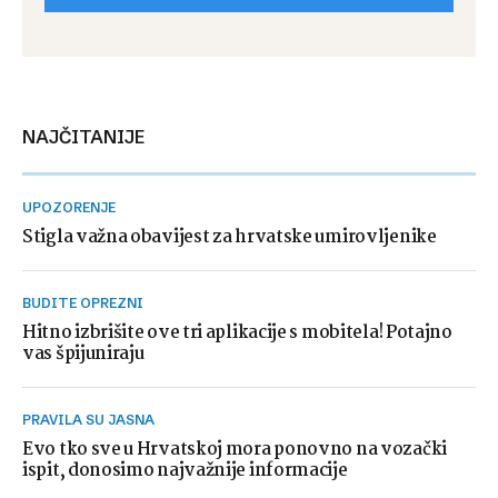
NAJČITANIJE
UPOZORENJE
Stigla važna obavijest za hrvatske umirovljenike
BUDITE OPREZNI
Hitno izbrišite ove tri aplikacije s mobitela! Potajno
vas špijuniraju
PRAVILA SU JASNA
Evo tko sve u Hrvatskoj mora ponovno na vozački
ispit, donosimo najvažnije informacije