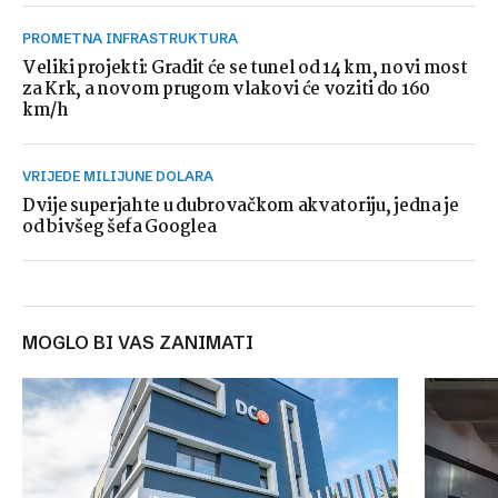
PROMETNA INFRASTRUKTURA
Veliki projekti: Gradit će se tunel od 14 km, novi most
za Krk, a novom prugom vlakovi će voziti do 160
km/h
VRIJEDE MILIJUNE DOLARA
Dvije superjahte u dubrovačkom akvatoriju, jedna je
od bivšeg šefa Googlea
MOGLO BI VAS ZANIMATI