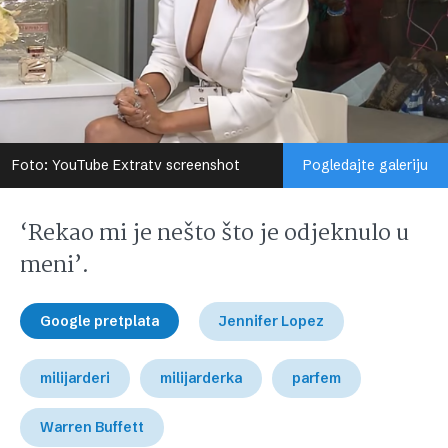
Foto: YouTube Extratv screenshot
Pogledajte galeriju
‘Rekao mi je nešto što je odjeknulo u
meni’.
Google pretplata
Jennifer Lopez
milijarderi
milijarderka
parfem
Warren Buffett