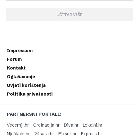
UČITAJ VIŠE
Impressum
Forum
Kontakt
Oglašavanje
Uvjeti korištenja
Politika privatnosti
PARTNERSKI PORTALI:
Vecernji.hr
Ordinacija.hr
Diva.hr
Lokalni.hr
Njuškalo.hr
24sata.hr
Pixsell.hr
Express.hr