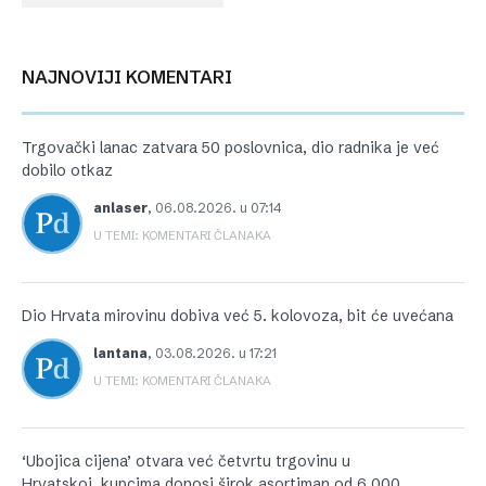
NAJNOVIJI KOMENTARI
Trgovački lanac zatvara 50 poslovnica, dio radnika je već
dobilo otkaz
anlaser
,
06.08.2026. u 07:14
U TEMI: KOMENTARI ČLANAKA
Dio Hrvata mirovinu dobiva već 5. kolovoza, bit će uvećana
lantana
,
03.08.2026. u 17:21
U TEMI: KOMENTARI ČLANAKA
‘Ubojica cijena’ otvara već četvrtu trgovinu u
Hrvatskoj, kupcima donosi širok asortiman od 6.000