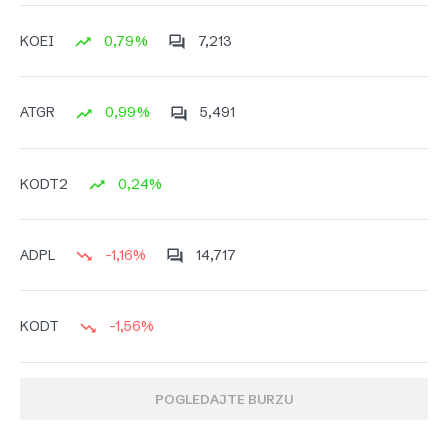
0,79%
7,213
KOEI
0,99%
5,491
ATGR
0,24%
KODT2
-1,16%
14,717
ADPL
-1,56%
KODT
POGLEDAJTE BURZU