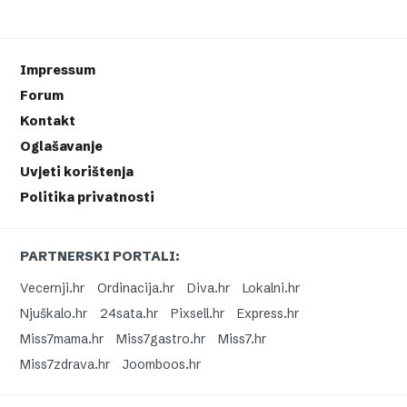
Impressum
Forum
Kontakt
Oglašavanje
Uvjeti korištenja
Politika privatnosti
PARTNERSKI PORTALI:
Vecernji.hr
Ordinacija.hr
Diva.hr
Lokalni.hr
Njuškalo.hr
24sata.hr
Pixsell.hr
Express.hr
Miss7mama.hr
Miss7gastro.hr
Miss7.hr
Miss7zdrava.hr
Joomboos.hr