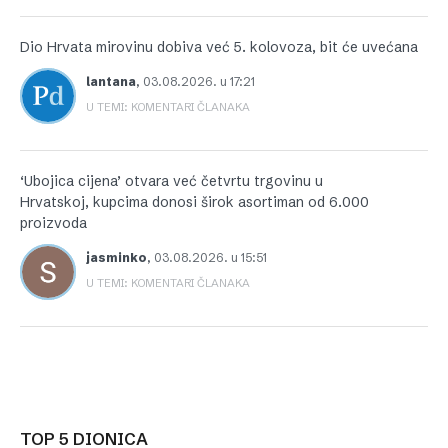
Dio Hrvata mirovinu dobiva već 5. kolovoza, bit će uvećana
lantana
,
03.08.2026. u 17:21
U TEMI: KOMENTARI ČLANAKA
‘Ubojica cijena’ otvara već četvrtu trgovinu u
Hrvatskoj, kupcima donosi širok asortiman od 6.000
proizvoda
jasminko
,
03.08.2026. u 15:51
U TEMI: KOMENTARI ČLANAKA
TOP 5 DIONICA