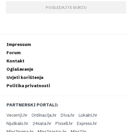
POGLEDAJTE BURZU
Impressum
Forum
Kontakt
Oglašavanje
Uvjeti korištenja
Politika privatnosti
PARTNERSKI PORTALI:
Vecernji.hr
Ordinacija.hr
Diva.hr
Lokalni.hr
Njuškalo.hr
24sata.hr
Pixsell.hr
Express.hr
Miss7mama.hr
Miss7gastro.hr
Miss7.hr