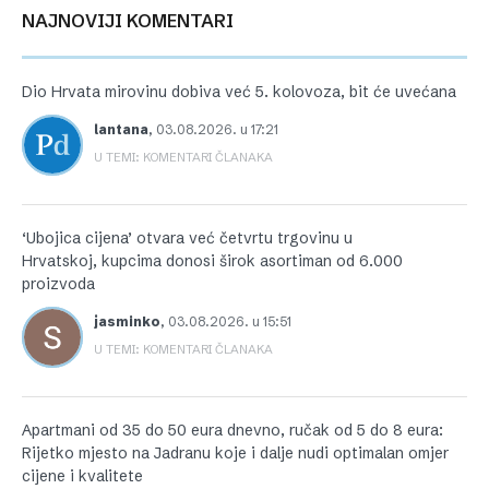
NAJNOVIJI KOMENTARI
Dio Hrvata mirovinu dobiva već 5. kolovoza, bit će uvećana
lantana
,
03.08.2026. u 17:21
U TEMI: KOMENTARI ČLANAKA
‘Ubojica cijena’ otvara već četvrtu trgovinu u
Hrvatskoj, kupcima donosi širok asortiman od 6.000
proizvoda
jasminko
,
03.08.2026. u 15:51
U TEMI: KOMENTARI ČLANAKA
Apartmani od 35 do 50 eura dnevno, ručak od 5 do 8 eura:
Rijetko mjesto na Jadranu koje i dalje nudi optimalan omjer
cijene i kvalitete