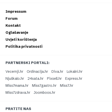
Impressum
Forum
Kontakt
Oglašavanje
Uvjeti korištenja
Politika privatnosti
PARTNERSKI PORTALI:
Vecernji.hr
Ordinacija.hr
Diva.hr
Lokalni.hr
Njuškalo.hr
24sata.hr
Pixsell.hr
Express.hr
Miss7mama.hr
Miss7gastro.hr
Miss7.hr
Miss7zdrava.hr
Joomboos.hr
PRATITE NAS