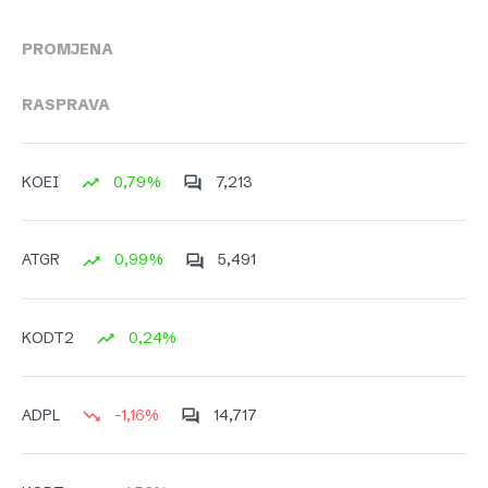
PROMJENA
RASPRAVA
0,79%
7,213
KOEI
0,99%
5,491
ATGR
0,24%
KODT2
-1,16%
14,717
ADPL