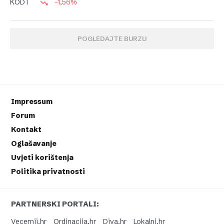
-1,56%
KODT
POGLEDAJTE BURZU
Impressum
Forum
Kontakt
Oglašavanje
Uvjeti korištenja
Politika privatnosti
PARTNERSKI PORTALI:
Vecernji.hr
Ordinacija.hr
Diva.hr
Lokalni.hr