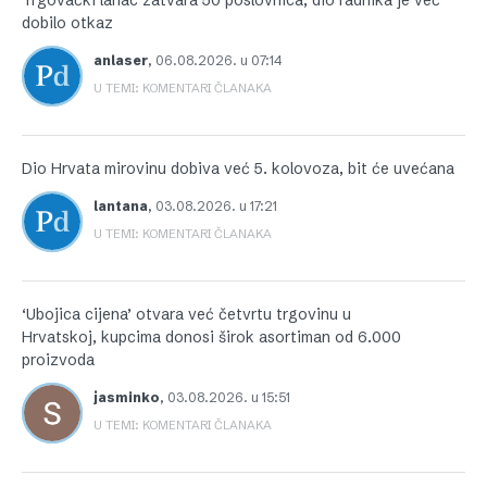
Trgovački lanac zatvara 50 poslovnica, dio radnika je već
dobilo otkaz
anlaser
,
06.08.2026. u 07:14
U TEMI: KOMENTARI ČLANAKA
Dio Hrvata mirovinu dobiva već 5. kolovoza, bit će uvećana
lantana
,
03.08.2026. u 17:21
U TEMI: KOMENTARI ČLANAKA
‘Ubojica cijena’ otvara već četvrtu trgovinu u
Hrvatskoj, kupcima donosi širok asortiman od 6.000
proizvoda
jasminko
,
03.08.2026. u 15:51
U TEMI: KOMENTARI ČLANAKA