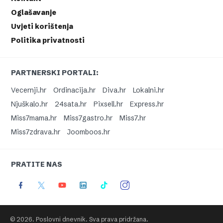
Oglašavanje
Uvjeti korištenja
Politika privatnosti
PARTNERSKI PORTALI:
Vecernji.hr
Ordinacija.hr
Diva.hr
Lokalni.hr
Njuškalo.hr
24sata.hr
Pixsell.hr
Express.hr
Miss7mama.hr
Miss7gastro.hr
Miss7.hr
Miss7zdrava.hr
Joomboos.hr
PRATITE NAS
© 2026. Poslovni dnevnik. Sva prava pridržana.