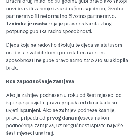
Bračni drug mlađi od 50 godina gubi pravo ako sklopi
novi brak ili zasnuje izvanbračnu zajednicu, životno
partnerstvo ili neformalno životno partnerstvo.
Iznimka je osoba
koja je pravo ostvarila zbog
potpunog gubitka radne sposobnosti.
Djeca koja se redovito školuju te djeca sa statusom
osobe s invaliditetom i preostalom radnom
sposobnosti ne gube pravo samo zato što su sklopila
brak.
Rok za podnošenje zahtjeva
Ako je zahtjev podnesen u roku od šest mjeseci od
ispunjenja uvjeta, pravo pripada od dana kada su
uvjeti ispunjeni. Ako se zahtjev podnese kasnije,
pravo pripada od
prvog dana
mjeseca nakon
podnošenja zahtjeva, uz mogućnost isplate najviše
šest mjeseci unatrag.