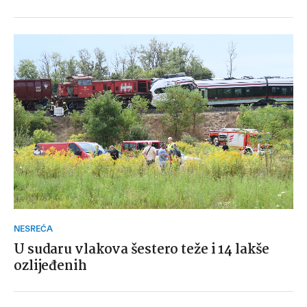
NESREĆA
U sudaru vlakova šestero teže i 14 lakše
ozlijeđenih