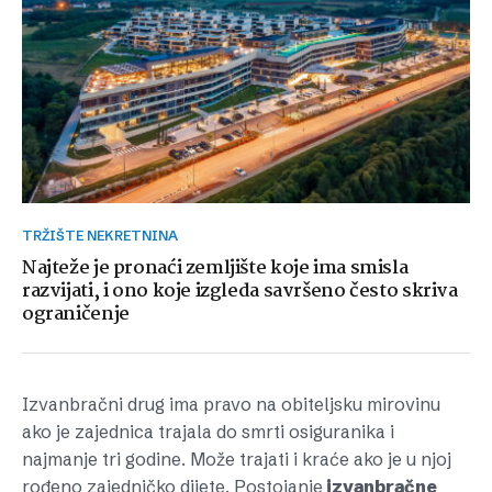
TRŽIŠTE NEKRETNINA
Najteže je pronaći zemljište koje ima smisla
razvijati, i ono koje izgleda savršeno često skriva
ograničenje
Izvanbračni drug ima pravo na obiteljsku mirovinu
ako je zajednica trajala do smrti osiguranika i
najmanje tri godine. Može trajati i kraće ako je u njoj
rođeno zajedničko dijete. Postojanje
izvanbračne