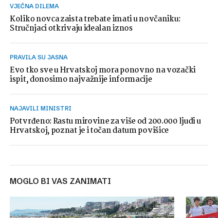
VJEČNA DILEMA
Koliko novca zaista trebate imati u novčaniku:
Stručnjaci otkrivaju idealan iznos
PRAVILA SU JASNA
Evo tko sve u Hrvatskoj mora ponovno na vozački
ispit, donosimo najvažnije informacije
NAJAVILI MINISTRI
Potvrđeno: Rastu mirovine za više od 200.000 ljudi u
Hrvatskoj, poznat je i točan datum povišice
MOGLO BI VAS ZANIMATI