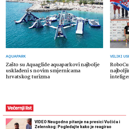
AQUAPARK
VELIKI U
Zašto su Aquaglide aquaparkovi najbolje
RoboCup
usklađeni s novim smjernicama
najbolji
hrvatskog turizma
intelige