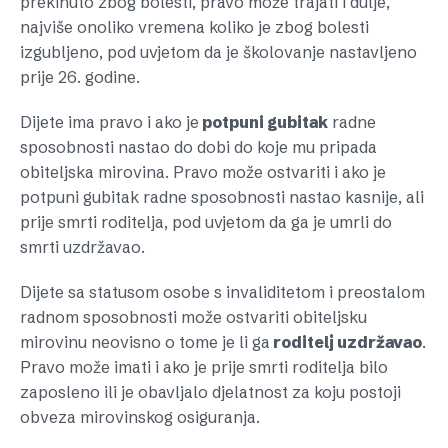
prekinuto zbog bolesti, pravo može trajati i dulje,
najviše onoliko vremena koliko je zbog bolesti
izgubljeno, pod uvjetom da je školovanje nastavljeno
prije 26. godine.
Dijete ima pravo i ako je
potpuni gubitak
radne
sposobnosti nastao do dobi do koje mu pripada
obiteljska mirovina. Pravo može ostvariti i ako je
potpuni gubitak radne sposobnosti nastao kasnije, ali
prije smrti roditelja, pod uvjetom da ga je umrli do
smrti uzdržavao.
Dijete sa statusom osobe s invaliditetom i preostalom
radnom sposobnosti može ostvariti obiteljsku
mirovinu neovisno o tome je li ga
roditelj uzdržavao
.
Pravo može imati i ako je prije smrti roditelja bilo
zaposleno ili je obavljalo djelatnost za koju postoji
obveza mirovinskog osiguranja.