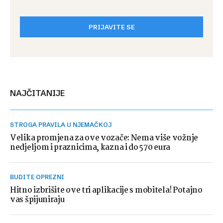
PRIJAVITE SE
NAJČITANIJE
STROGA PRAVILA U NJEMAČKOJ
Velika promjena za ove vozače: Nema više vožnje
nedjeljom i praznicima, kazna i do 570 eura
BUDITE OPREZNI
Hitno izbrišite ove tri aplikacije s mobitela! Potajno
vas špijuniraju