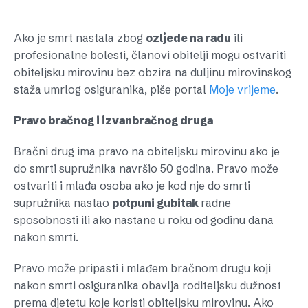
Ako je smrt nastala zbog
ozljede na radu
ili
profesionalne bolesti, članovi obitelji mogu ostvariti
obiteljsku mirovinu bez obzira na duljinu mirovinskog
staža umrlog osiguranika, piše portal
Moje vrijeme
.
Pravo bračnog i izvanbračnog druga
Bračni drug ima pravo na obiteljsku mirovinu ako je
do smrti supružnika navršio 50 godina. Pravo može
ostvariti i mlađa osoba ako je kod nje do smrti
supružnika nastao
potpuni gubitak
radne
sposobnosti ili ako nastane u roku od godinu dana
nakon smrti.
Pravo može pripasti i mlađem bračnom drugu koji
nakon smrti osiguranika obavlja roditeljsku dužnost
prema djetetu koje koristi obiteljsku mirovinu. Ako