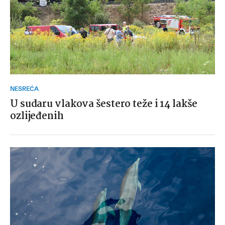
NESREĆA
U sudaru vlakova šestero teže i 14 lakše
ozlijeđenih