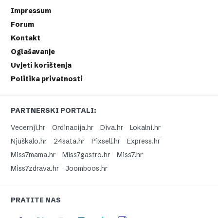
Impressum
Forum
Kontakt
Oglašavanje
Uvjeti korištenja
Politika privatnosti
PARTNERSKI PORTALI:
Vecernji.hr
Ordinacija.hr
Diva.hr
Lokalni.hr
Njuškalo.hr
24sata.hr
Pixsell.hr
Express.hr
Miss7mama.hr
Miss7gastro.hr
Miss7.hr
Miss7zdrava.hr
Joomboos.hr
PRATITE NAS