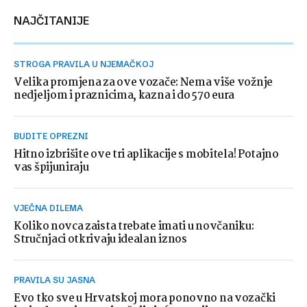
NAJČITANIJE
STROGA PRAVILA U NJEMAČKOJ
Velika promjena za ove vozače: Nema više vožnje
nedjeljom i praznicima, kazna i do 570 eura
BUDITE OPREZNI
Hitno izbrišite ove tri aplikacije s mobitela! Potajno
vas špijuniraju
VJEČNA DILEMA
Koliko novca zaista trebate imati u novčaniku:
Stručnjaci otkrivaju idealan iznos
PRAVILA SU JASNA
Evo tko sve u Hrvatskoj mora ponovno na vozački