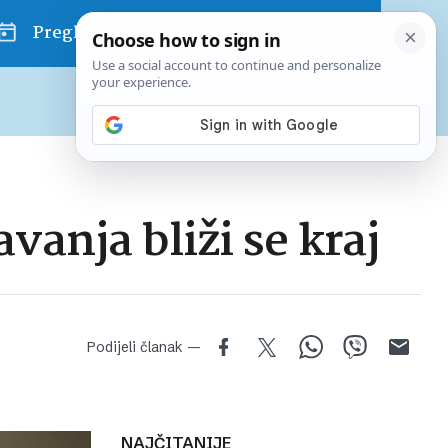
Pregled dana
Pretplatite se na Poslovni
Već od
10 EUR
mjesečno
vanja bliži se kraj
Podijeli članak —
NAJČITANIJE