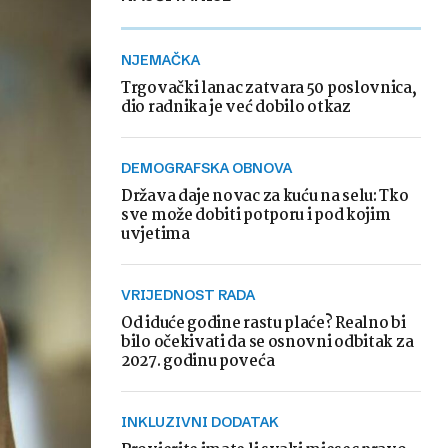
NJEMAČKA
Trgovački lanac zatvara 50 poslovnica,
dio radnika je već dobilo otkaz
DEMOGRAFSKA OBNOVA
Država daje novac za kuću na selu: Tko
sve može dobiti potporu i pod kojim
uvjetima
VRIJEDNOST RADA
Od iduće godine rastu plaće? Realno bi
bilo očekivati da se osnovni odbitak za
2027. godinu poveća
INKLUZIVNI DODATAK