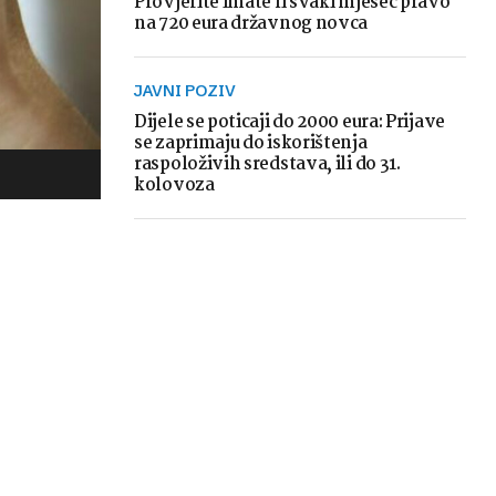
Provjerite imate li svaki mjesec pravo
na 720 eura državnog novca
JAVNI POZIV
Dijele se poticaji do 2000 eura: Prijave
se zaprimaju do iskorištenja
raspoloživih sredstava, ili do 31.
kolovoza