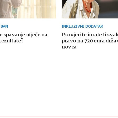
 SAN
INKLUZIVNI DODATAK
e spavanje utječe na
Provjerite imate li sva
rezultate?
pravo na 720 eura drž
novca