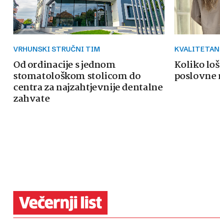
VRHUNSKI STRUČNI TIM
KVALITETAN
Od ordinacije s jednom
Koliko loš
stomatološkom stolicom do
poslovne 
centra za najzahtjevnije dentalne
zahvate