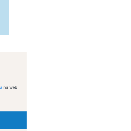
ja
na web