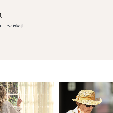
u
 u Hrvatskoj!