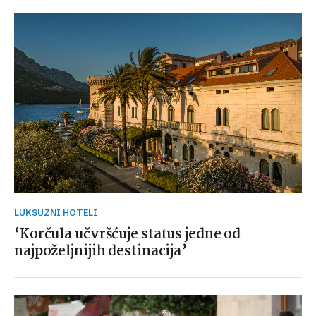
LUKSUZNI HOTELI
‘Korčula učvršćuje status jedne od
najpoželjnijih destinacija’