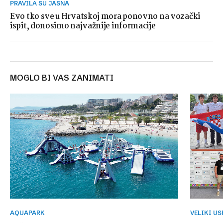
PRAVILA SU JASNA
Evo tko sve u Hrvatskoj mora ponovno na vozački
ispit, donosimo najvažnije informacije
MOGLO BI VAS ZANIMATI
AQUAPARK
VELIKI U