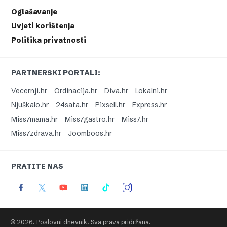
Oglašavanje
Uvjeti korištenja
Politika privatnosti
PARTNERSKI PORTALI:
Vecernji.hr
Ordinacija.hr
Diva.hr
Lokalni.hr
Njuškalo.hr
24sata.hr
Pixsell.hr
Express.hr
Miss7mama.hr
Miss7gastro.hr
Miss7.hr
Miss7zdrava.hr
Joomboos.hr
PRATITE NAS
© 2026. Poslovni dnevnik. Sva prava pridržana.