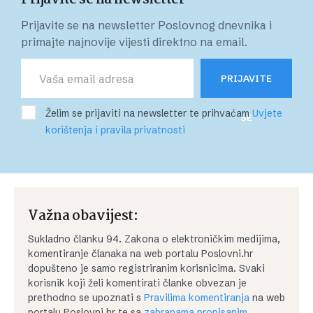
Prijavite se na newsletter Poslovnog dnevnika i
primajte najnovije vijesti direktno na email.
PRIJAVITE
Želim se prijaviti na newsletter te prihvaćam
Uvjete
SE
korištenja i pravila privatnosti
Važna obavijest:
Sukladno članku 94. Zakona o elektroničkim medijima,
komentiranje članaka na web portalu Poslovni.hr
dopušteno je samo registriranim korisnicima. Svaki
korisnik koji želi komentirati članke obvezan je
prethodno se upoznati s
Pravilima komentiranja
na web
portalu Poslovni.hr te sa
zabranama propisanim