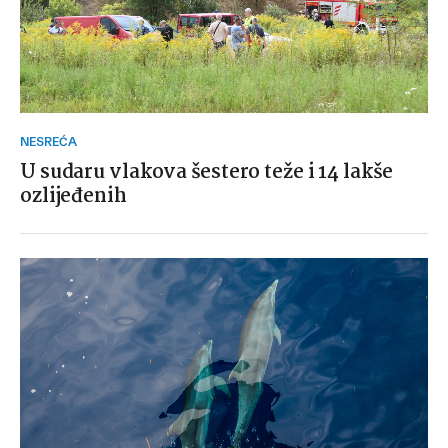
NESREĆA
U sudaru vlakova šestero teže i 14 lakše
ozlijeđenih