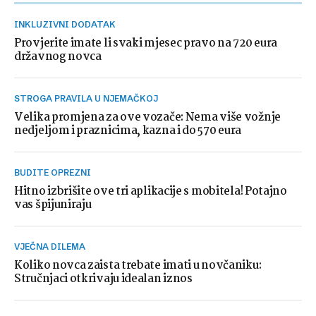
INKLUZIVNI DODATAK
Provjerite imate li svaki mjesec pravo na 720 eura
državnog novca
STROGA PRAVILA U NJEMAČKOJ
Velika promjena za ove vozače: Nema više vožnje
nedjeljom i praznicima, kazna i do 570 eura
BUDITE OPREZNI
Hitno izbrišite ove tri aplikacije s mobitela! Potajno
vas špijuniraju
VJEČNA DILEMA
Koliko novca zaista trebate imati u novčaniku:
Stručnjaci otkrivaju idealan iznos