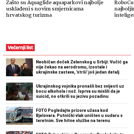
Zašto su Aquaglide aquaparkovi najbolje
RoboCup
usklađeni s novim smjernicama
najbolji
hrvatskog turizma
intelige