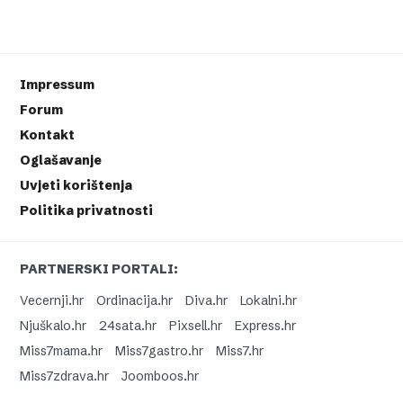
Impressum
Forum
Kontakt
Oglašavanje
Uvjeti korištenja
Politika privatnosti
PARTNERSKI PORTALI:
Vecernji.hr
Ordinacija.hr
Diva.hr
Lokalni.hr
Njuškalo.hr
24sata.hr
Pixsell.hr
Express.hr
Miss7mama.hr
Miss7gastro.hr
Miss7.hr
Miss7zdrava.hr
Joomboos.hr