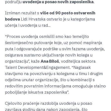
području
uvođenja u posao novih zaposlenika
.
Izniman rezultat s
više od 90 posto ostvarenih
bodova
Lidl Hrvatska ostvario je u kategorijama
učenja i uvođenja u rad…
“Proces uvođenja osmislili smo kao temeljito
šestomjesečno putovanje koje, uz pomoć mapiranja
puta i odgovarajuće podrške u svim fazama uvođenja,
osigurava sustavno uključivanje novih kolega u
organizaciju”, kaže
Ana Biloš
, voditeljica sektora
Talent Development&Engagement. “Naglasak
stavljamo na povezivanju s kolegama u timu i drugim
odjelima unutar organizacije, što u kombinaciji s
redovitim povratnim informacijama omogućuje stalno
poboljšanje iskustva zaposlenika”.
Cjelovito praćenje razdoblja uvođenja u posao
završava godinu dana nakon zaposlenja, što