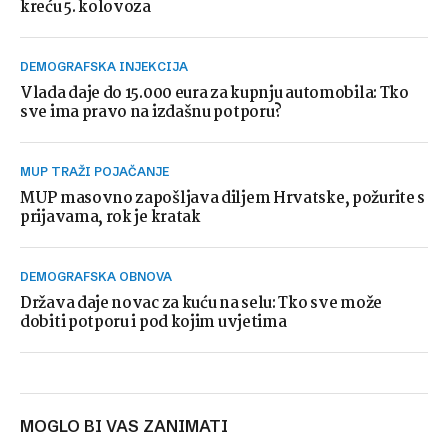
kreću 5. kolovoza
DEMOGRAFSKA INJEKCIJA
Vlada daje do 15.000 eura za kupnju automobila: Tko
sve ima pravo na izdašnu potporu?
MUP TRAŽI POJAČANJE
MUP masovno zapošljava diljem Hrvatske, požurite s
prijavama, rok je kratak
DEMOGRAFSKA OBNOVA
Država daje novac za kuću na selu: Tko sve može
dobiti potporu i pod kojim uvjetima
MOGLO BI VAS ZANIMATI