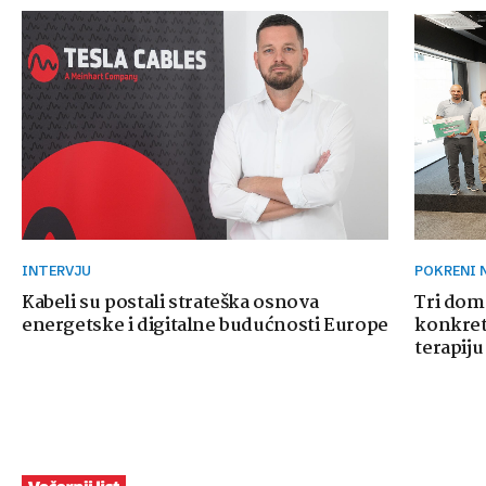
INTERVJU
POKRENI
Kabeli su postali strateška osnova
Tri dom
energetske i digitalne budućnosti Europe
konkretn
terapiju