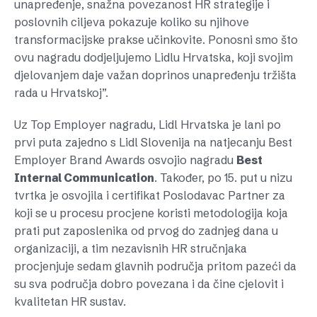
unapređenje, snažna povezanost HR strategije i
poslovnih ciljeva pokazuje koliko su njihove
transformacijske prakse učinkovite. Ponosni smo što
ovu nagradu dodjeljujemo Lidlu Hrvatska, koji svojim
djelovanjem daje važan doprinos unapređenju tržišta
rada u Hrvatskoj”.
Uz Top Employer nagradu, Lidl Hrvatska je lani po
prvi puta zajedno s Lidl Slovenija na natjecanju Best
Employer Brand Awards osvojio nagradu
Best
Internal Communication
. Također, po 15. put u nizu
tvrtka je osvojila i certifikat Poslodavac Partner za
koji se u procesu procjene koristi metodologija koja
prati put zaposlenika od prvog do zadnjeg dana u
organizaciji, a tim nezavisnih HR stručnjaka
procjenjuje sedam glavnih područja pritom pazeći da
su sva područja dobro povezana i da čine cjelovit i
kvalitetan HR sustav.