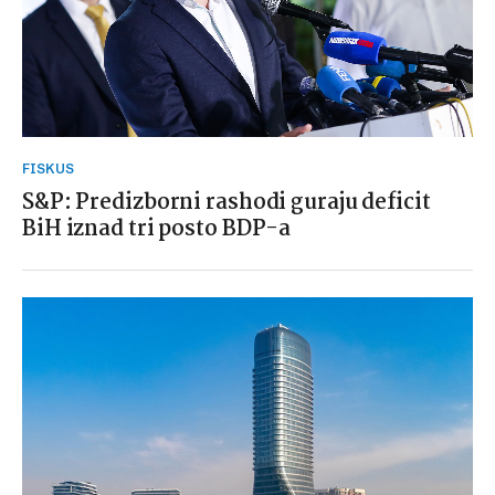
FISKUS
S&P: Predizborni rashodi guraju deficit
BiH iznad tri posto BDP-a