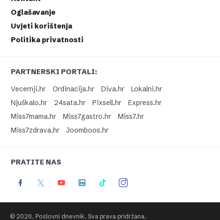
Oglašavanje
Uvjeti korištenja
Politika privatnosti
PARTNERSKI PORTALI:
Vecernji.hr
Ordinacija.hr
Diva.hr
Lokalni.hr
Njuškalo.hr
24sata.hr
Pixsell.hr
Express.hr
Miss7mama.hr
Miss7gastro.hr
Miss7.hr
Miss7zdrava.hr
Joomboos.hr
PRATITE NAS
© 2026. Poslovni dnevnik. Sva prava pridržana.