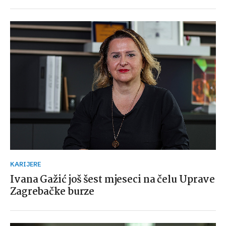
KARIJERE
Ivana Gažić još šest mjeseci na čelu Uprave
Zagrebačke burze