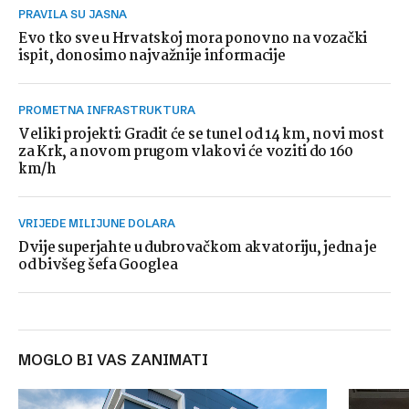
PRAVILA SU JASNA
Evo tko sve u Hrvatskoj mora ponovno na vozački
ispit, donosimo najvažnije informacije
PROMETNA INFRASTRUKTURA
Veliki projekti: Gradit će se tunel od 14 km, novi most
za Krk, a novom prugom vlakovi će voziti do 160
km/h
VRIJEDE MILIJUNE DOLARA
Dvije superjahte u dubrovačkom akvatoriju, jedna je
od bivšeg šefa Googlea
MOGLO BI VAS ZANIMATI