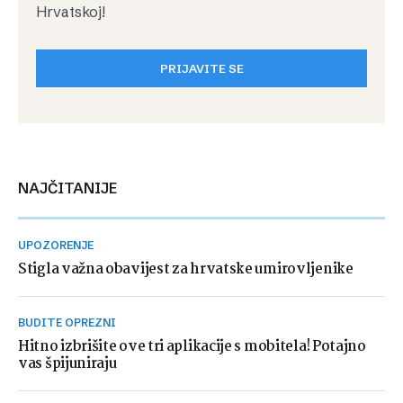
Hrvatskoj!
PRIJAVITE SE
NAJČITANIJE
UPOZORENJE
Stigla važna obavijest za hrvatske umirovljenike
BUDITE OPREZNI
Hitno izbrišite ove tri aplikacije s mobitela! Potajno
vas špijuniraju