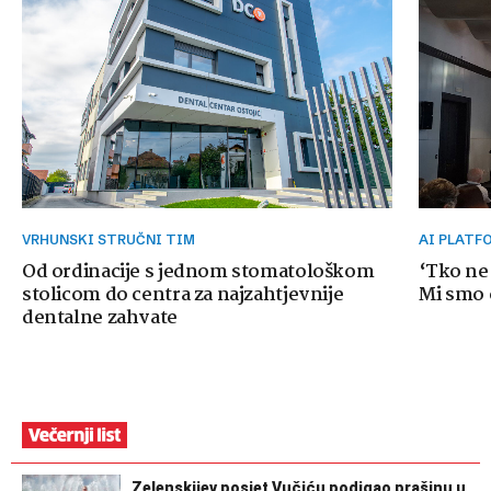
VRHUNSKI STRUČNI TIM
AI PLAT
Od ordinacije s jednom stomatološkom
‘Tko ne
stolicom do centra za najzahtjevnije
Mi smo o
dentalne zahvate