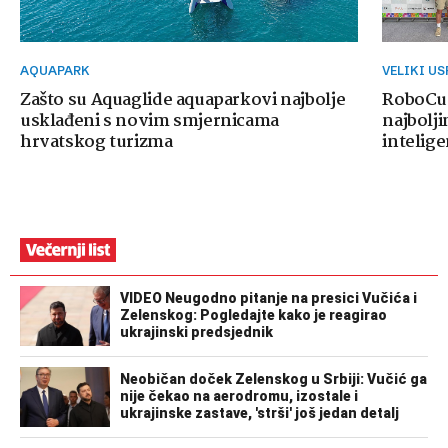
AQUAPARK
VELIKI U
Zašto su Aquaglide aquaparkovi najbolje
RoboCup
usklađeni s novim smjernicama
najbolji
hrvatskog turizma
intelige