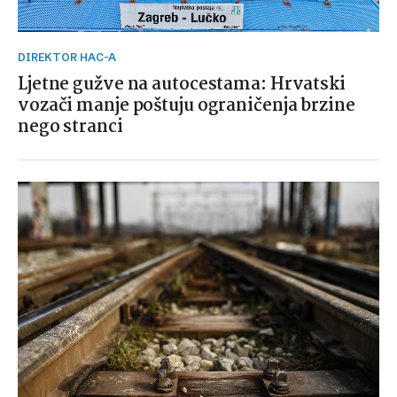
DIREKTOR HAC-A
Ljetne gužve na autocestama: Hrvatski
vozači manje poštuju ograničenja brzine
nego stranci