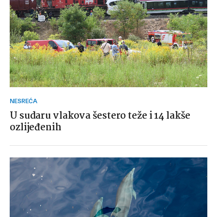
NESREĆA
U sudaru vlakova šestero teže i 14 lakše
ozlijeđenih