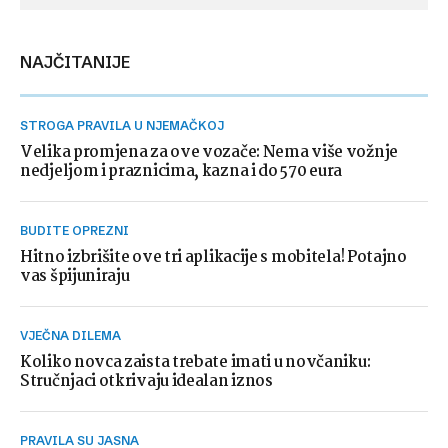
NAJČITANIJE
STROGA PRAVILA U NJEMAČKOJ
Velika promjena za ove vozače: Nema više vožnje
nedjeljom i praznicima, kazna i do 570 eura
BUDITE OPREZNI
Hitno izbrišite ove tri aplikacije s mobitela! Potajno
vas špijuniraju
VJEČNA DILEMA
Koliko novca zaista trebate imati u novčaniku:
Stručnjaci otkrivaju idealan iznos
PRAVILA SU JASNA