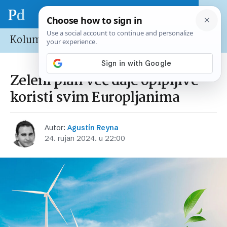
Kolumne
Zeleni plan već daje opipljive
koristi svim Europljanima
Autor:
Agustín Reyna
24. rujan 2024. u 22:00