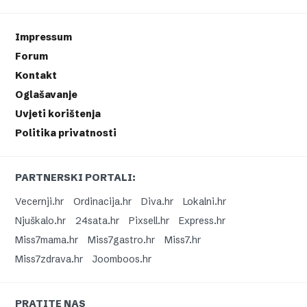
Impressum
Forum
Kontakt
Oglašavanje
Uvjeti korištenja
Politika privatnosti
PARTNERSKI PORTALI:
Vecernji.hr
Ordinacija.hr
Diva.hr
Lokalni.hr
Njuškalo.hr
24sata.hr
Pixsell.hr
Express.hr
Miss7mama.hr
Miss7gastro.hr
Miss7.hr
Miss7zdrava.hr
Joomboos.hr
PRATITE NAS