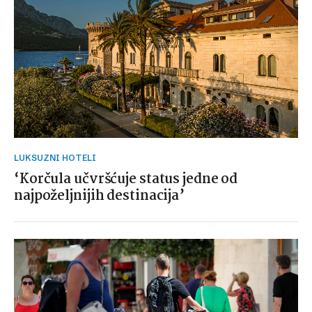
LUKSUZNI HOTELI
‘Korčula učvršćuje status jedne od
najpoželjnijih destinacija’