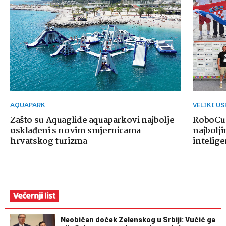
AQUAPARK
VELIKI U
Zašto su Aquaglide aquaparkovi najbolje
RoboCup
usklađeni s novim smjernicama
najbolji
hrvatskog turizma
intelige