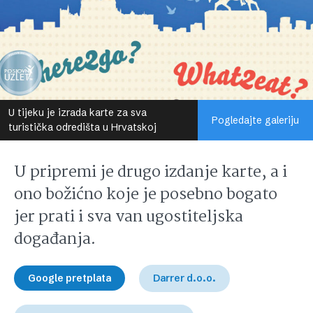
U tijeku je izrada karte za sva
Pogledajte galeriju
turistička odredišta u Hrvatskoj
U pripremi je drugo izdanje karte, a i
ono božićno koje je posebno bogato
jer prati i sva van ugostiteljska
događanja.
Google pretplata
Darrer d.o.o.