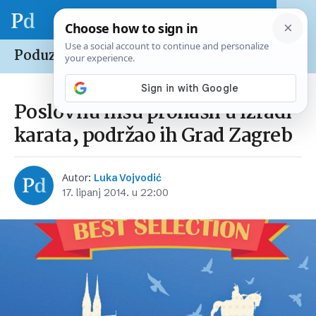
Poduzetnik /
Kako su uspjeli
Poslovnu nišu pronašli u izradi
karata, podržao ih Grad Zagreb
Autor:
Luka Vojvodić
17. lipanj 2014. u 22:00