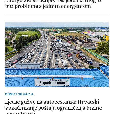
Energetski stručnjak: Na jesen bi moglo
biti problema s jednim energentom
DIREKTOR HAC-A
Ljetne gužve na autocestama: Hrvatski
vozači manje poštuju ograničenja brzine