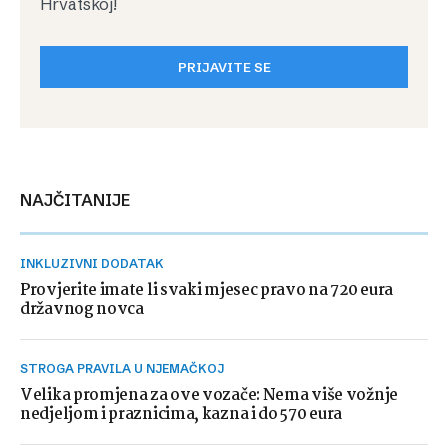
Hrvatskoj!
PRIJAVITE SE
NAJČITANIJE
INKLUZIVNI DODATAK
Provjerite imate li svaki mjesec pravo na 720 eura
državnog novca
STROGA PRAVILA U NJEMAČKOJ
Velika promjena za ove vozače: Nema više vožnje
nedjeljom i praznicima, kazna i do 570 eura