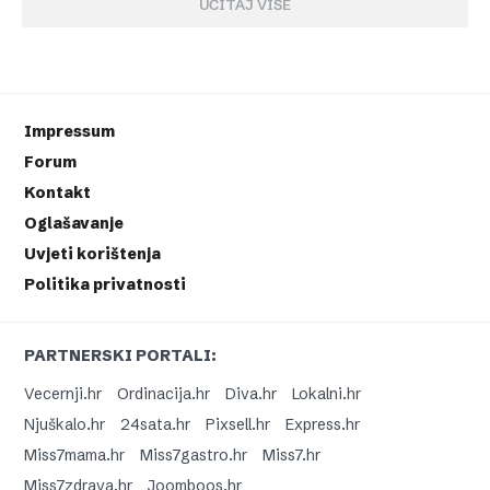
UČITAJ VIŠE
Impressum
Forum
Kontakt
Oglašavanje
Uvjeti korištenja
Politika privatnosti
PARTNERSKI PORTALI:
Vecernji.hr
Ordinacija.hr
Diva.hr
Lokalni.hr
Njuškalo.hr
24sata.hr
Pixsell.hr
Express.hr
Miss7mama.hr
Miss7gastro.hr
Miss7.hr
Miss7zdrava.hr
Joomboos.hr