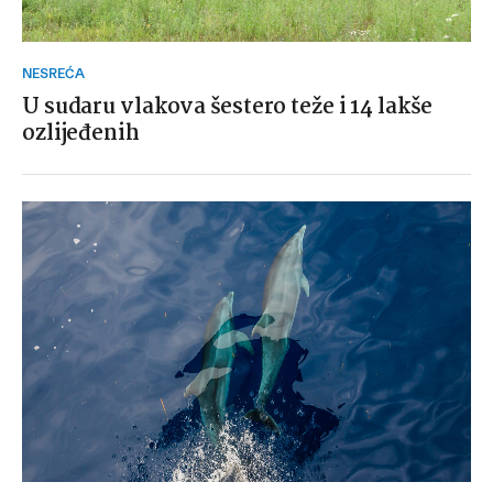
NESREĆA
U sudaru vlakova šestero teže i 14 lakše
ozlijeđenih