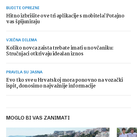
BUDITE OPREZNI
Hitno izbrišite ove tri aplikacije s mobitela! Potajno
vas špijuniraju
VJEČNA DILEMA
Koliko novca zaista trebate imati u novčaniku:
Stručnjaci otkrivaju idealan iznos
PRAVILA SU JASNA
Evo tko sve u Hrvatskoj mora ponovno na vozački
ispit, donosimo najvažnije informacije
MOGLO BI VAS ZANIMATI