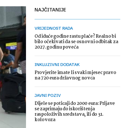
NAJČITANIJE
VRIJEDNOST RADA
Od iduće godine rastu plaće? Realno bi
bilo očekivati da se osnovni odbitak za
2027. godinu poveća
INKLUZIVNI DODATAK
Provjerite imate li svaki mjesec pravo
na 720 eura državnog novca
JAVNI POZIV
Dijele se poticaji do 2000 eura: Prijave
se zaprimaju do iskorištenja
raspoloživih sredstava, ili do 31.
kolovoza