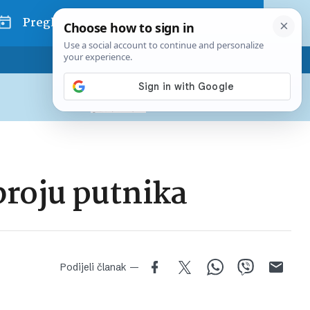
Pregled dana
Pretplatite se na Poslovni
Već od
10 EUR
mjesečno
broju putnika
Podijeli članak —