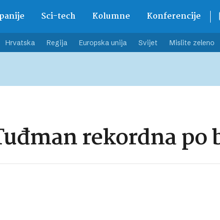
anije
Sci-tech
Kolumne
Konferencije
Hrvatska
Regija
Europska unija
Svijet
Mislite zeleno
 Tuđman rekordna po 