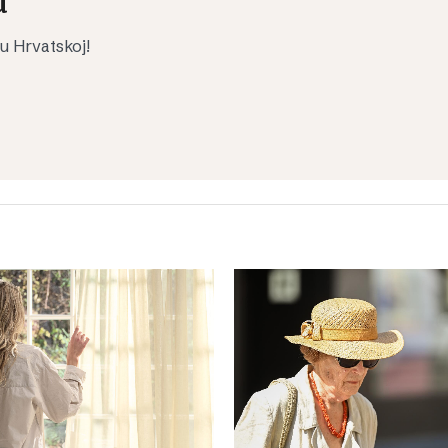
u
 u Hrvatskoj!