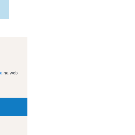
ja
na web