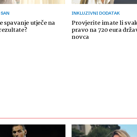
 SAN
INKLUZIVNI DODATAK
e spavanje utječe na
Provjerite imate li sva
rezultate?
pravo na 720 eura drž
novca