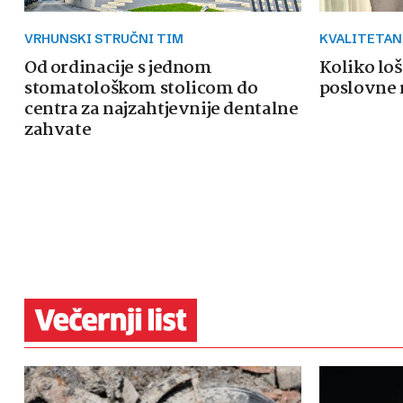
VRHUNSKI STRUČNI TIM
KVALITETAN
Od ordinacije s jednom
Koliko loš
stomatološkom stolicom do
poslovne 
centra za najzahtjevnije dentalne
zahvate