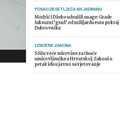
POSAO DESETLJEĆA NA JADRANU
Modrić i Džeko udružili snage: Grade
luksuzni ‘grad’ od milijardu eura pokraj
Dubrovnika
IZMJENE ZAKONA
Stižu veće mirovine za tisuće
umirovljenika u Hrvatskoj: Zakoni u
petak idu u javno savjetovanje