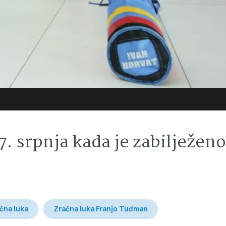
7. srpnja kada je zabilježeno
čna luka
Zračna luka Franjo Tuđman