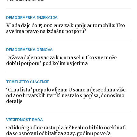
DEMOGRAFSKA INJEKCIJA
Vlada daje do 15.000 eura za kupnju automobila: Tko
sve ima pravo na izdašnu potporu?
DEMOGRAFSKA OBNOVA
Država daje novac za kuću na selu: Tko sve može
dobiti potporu i pod kojim uvjetima
TEMELJITO ČIŠĆENJE
‘Crna lista’ prepolovljena: U samo mjesec dana više
od 400 hrvatskih tvrtki nestalo s popisa, donosimo
detalje
VRIJEDNOST RADA
Od iduće godine rastu plaće? Realno bi bilo očekivati
da se osnovni odbitak za 2027. godinu poveća