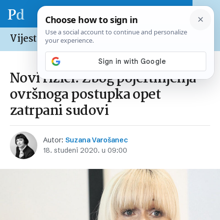
Vijesti /
Hrvatska
Novi rizici: Zbog pojeftinjenja
ovršnoga postupka opet
zatrpani sudovi
Autor:
Suzana Varošanec
18. studeni 2020. u 09:00