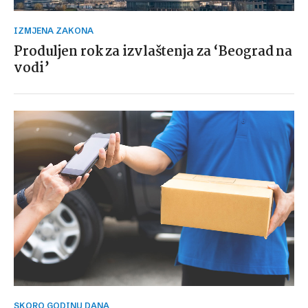
IZMJENA ZAKONA
Produljen rok za izvlaštenja za ‘Beograd na
vodi’
SKORO GODINU DANA