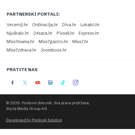
PARTNERSKI PORTALI:
Vecernji.hr
Ordinacija.hr
Diva.hr
Lokalni.hr
Njuškalo.hr
24sata.hr
Pixsell.hr
Express.hr
Miss7mama.hr
Miss7gastro.hr
Miss7.hr
Miss7zdrava.hr
Joomboos.hr
PRATITE NAS
© 2026. Poslovni dnevnik. Sva prava pridržana.
Styria Media Group AG
Developed by Porilook Solution