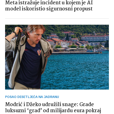
Meta istražuje incident u kojem je AI
model iskoristio sigurnosni propust
POSAO DESETLJEĆA NA JADRANU
Modrić i Džeko udružili snage: Grade
luksuzni ‘grad’ od milijardu eura pokraj