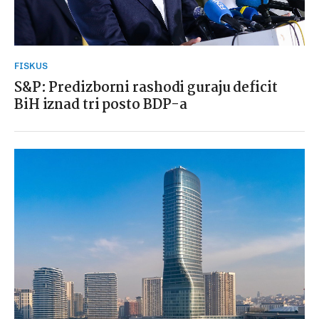
FISKUS
S&P: Predizborni rashodi guraju deficit
BiH iznad tri posto BDP-a