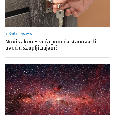
TRŽIŠTE NAJMA
Novi zakon – veća ponuda stanova ili
uvod u skuplji najam?