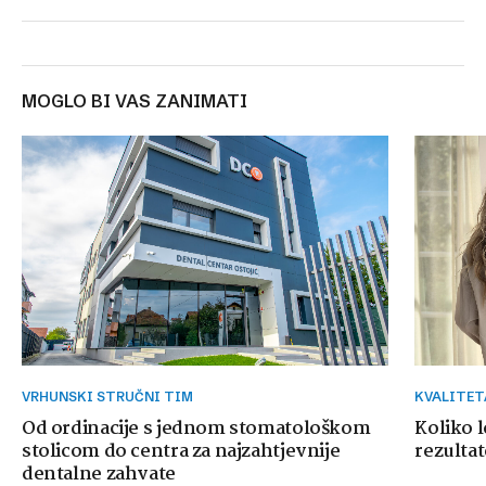
MOGLO BI VAS ZANIMATI
VRHUNSKI STRUČNI TIM
KVALITE
Od ordinacije s jednom stomatološkom
Koliko 
stolicom do centra za najzahtjevnije
rezultat
dentalne zahvate