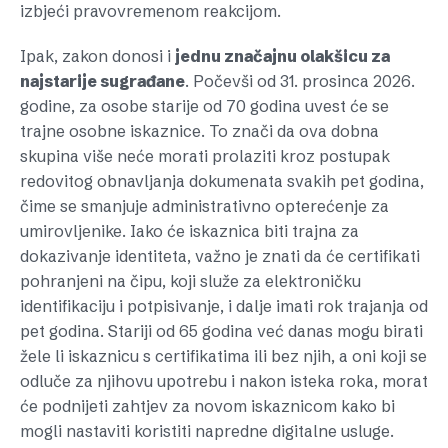
izbjeći pravovremenom reakcijom.
Ipak, zakon donosi i
jednu značajnu olakšicu za
najstarije sugrađane
. Počevši od 31. prosinca 2026.
godine, za osobe starije od 70 godina uvest će se
trajne osobne iskaznice. To znači da ova dobna
skupina više neće morati prolaziti kroz postupak
redovitog obnavljanja dokumenata svakih pet godina,
čime se smanjuje administrativno opterećenje za
umirovljenike. Iako će iskaznica biti trajna za
dokazivanje identiteta, važno je znati da će certifikati
pohranjeni na čipu, koji služe za elektroničku
identifikaciju i potpisivanje, i dalje imati rok trajanja od
pet godina. Stariji od 65 godina već danas mogu birati
žele li iskaznicu s certifikatima ili bez njih, a oni koji se
odluče za njihovu upotrebu i nakon isteka roka, morat
će podnijeti zahtjev za novom iskaznicom kako bi
mogli nastaviti koristiti napredne digitalne usluge.