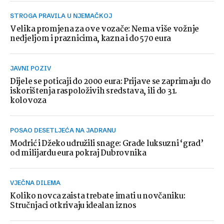
STROGA PRAVILA U NJEMAČKOJ
Velika promjena za ove vozače: Nema više vožnje
nedjeljom i praznicima, kazna i do 570 eura
JAVNI POZIV
Dijele se poticaji do 2000 eura: Prijave se zaprimaju do
iskorištenja raspoloživih sredstava, ili do 31.
kolovoza
POSAO DESETLJEĆA NA JADRANU
Modrić i Džeko udružili snage: Grade luksuzni ‘grad’
od milijardu eura pokraj Dubrovnika
VJEČNA DILEMA
Koliko novca zaista trebate imati u novčaniku:
Stručnjaci otkrivaju idealan iznos