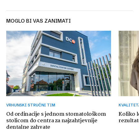
MOGLO BI VAS ZANIMATI
VRHUNSKI STRUČNI TIM
KVALITE
Od ordinacije s jednom stomatološkom
Koliko 
stolicom do centra za najzahtjevnije
rezultat
dentalne zahvate