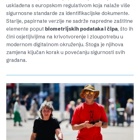
usklađena s europskom regulativom koja nalaže više
sigurnosne standarde za identifikacijske dokumente.
Starije, papirnate verzije ne sadrže napredne zaštitne
elemente poput
biometrijskih podataka i čipa
, što ih
čini osjetljivijima na krivotvorenje i zloupotrebu u
modernom digitalnom okruženju. Stoga je njihova
zamjena ključan korak u povećanju sigurnosti svih
građana.