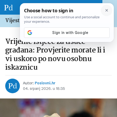
Vijesti /
Hrvatska
Vrijeme istječe za tisuće
građana: Provjerite morate li i
vi uskoro po novu osobnu
iskaznicu
Autor:
Poslovni.hr
04. srpanj 2026. u 18:35