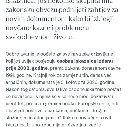
iskaznica, još nekoliko skupina ima
zakonsku obvezu podnijeti zahtjev za
novim dokumentom kako bi izbjegli
novčane kazne i probleme u
svakodnevnom životu.
Odbrojavanje je počelo za sve hrvatske državljane
koji još uvijek posjeduju
osobnu iskaznicu izdanu
prije 2002. godine
, prema zakonu donesenom davne
1991. godine. Krajnji rok za zamjenu tih, danas već
arhaičnih, dokumenata je 3. kolovoza 2026. godine.
Nakon tog datuma, sve takve osobne iskaznice postat
će nevažeće i s njima se više neće moći dokazivati
identitet, prelaziti granica unutar Europske unije, niti
obavljati poslove u bankama, poštama i drugim
službenim institucijama. Odluka o povlačenju ovih
iskaznica iz upotrebe nije proizvoljna, već je