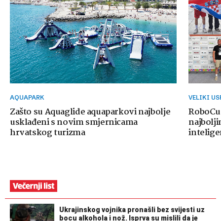
AQUAPARK
VELIKI U
Zašto su Aquaglide aquaparkovi najbolje
RoboCup
usklađeni s novim smjernicama
najbolji
hrvatskog turizma
intelige