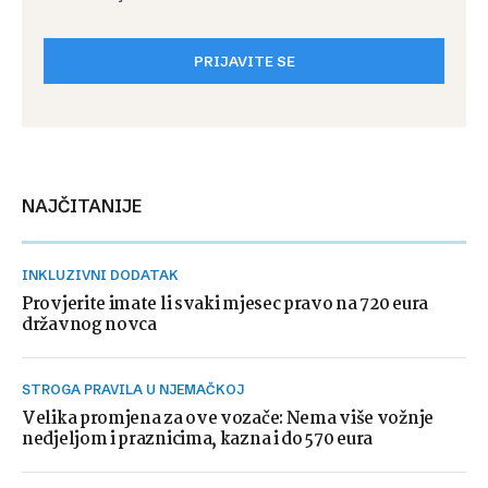
PRIJAVITE SE
NAJČITANIJE
INKLUZIVNI DODATAK
Provjerite imate li svaki mjesec pravo na 720 eura
državnog novca
STROGA PRAVILA U NJEMAČKOJ
Velika promjena za ove vozače: Nema više vožnje
nedjeljom i praznicima, kazna i do 570 eura