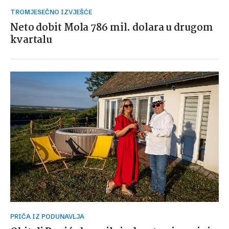
TROMJESEČNO IZVJEŠĆE
Neto dobit Mola 786 mil. dolara u drugom
kvartalu
PRIČA IZ PODUNAVLJA