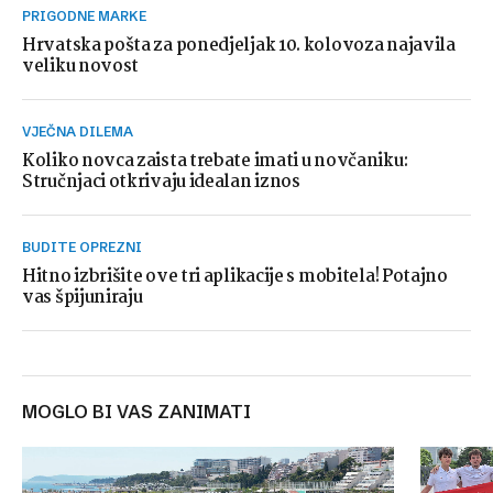
PRIGODNE MARKE
Hrvatska pošta za ponedjeljak 10. kolovoza najavila
veliku novost
VJEČNA DILEMA
Koliko novca zaista trebate imati u novčaniku:
Stručnjaci otkrivaju idealan iznos
BUDITE OPREZNI
Hitno izbrišite ove tri aplikacije s mobitela! Potajno
vas špijuniraju
MOGLO BI VAS ZANIMATI