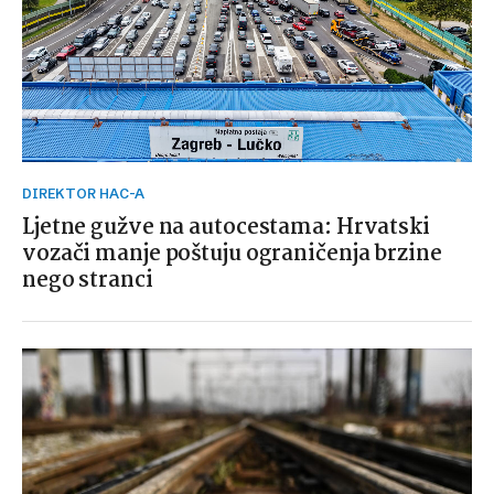
DIREKTOR HAC-A
Ljetne gužve na autocestama: Hrvatski
vozači manje poštuju ograničenja brzine
nego stranci