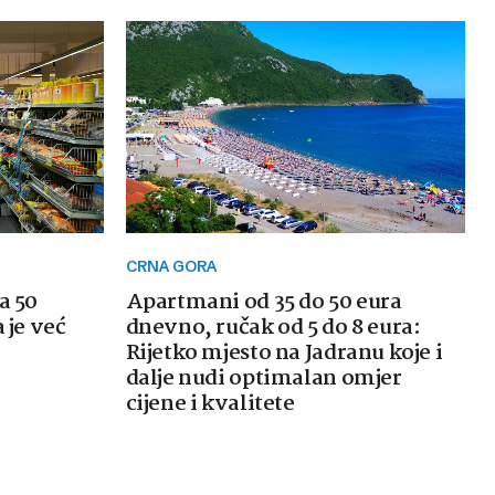
CRNA GORA
a 50
Apartmani od 35 do 50 eura
 je već
dnevno, ručak od 5 do 8 eura:
Rijetko mjesto na Jadranu koje i
dalje nudi optimalan omjer
cijene i kvalitete