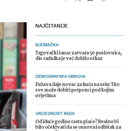
NAJČITANIJE
NJEMAČKA
Trgovački lanac zatvara 50 poslovnica,
dio radnika je već dobilo otkaz
DEMOGRAFSKA OBNOVA
Država daje novac za kuću na selu: Tko
sve može dobiti potporu i pod kojim
uvjetima
VRIJEDNOST RADA
Od iduće godine rastu plaće? Realno bi
bilo očekivati da se osnovni odbitak za