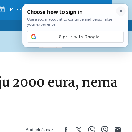
Pregled dana
Pretplatite se na Poslovni
Već od
10 EUR
mjesečno
aju 2000 eura, nema
Podijeli članak —