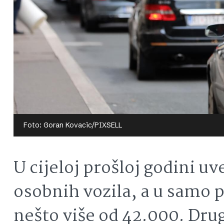
Foto: Goran Kovacic/PIXSELL
U cijeloj prošloj godini u
osobnih vozila, a u samo 
nešto više od 42.000. Dru