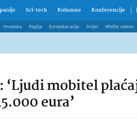
anije
Sci-tech
Kolumne
Konferencije
Hrvatska
Regija
Europska unija
Svijet
Mislite zeleno
: ‘Ljudi mobitel plać
15.000 eura’