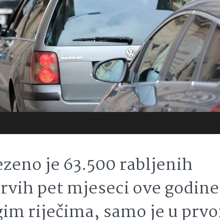
vezeno je 63.500 rabljenih
prvih pet mjeseci ove godine
gim riječima, samo je u prv