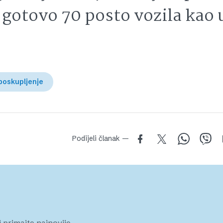
 gotovo 70 posto vozila kao 
poskupljenje
Podijeli članak —
 primajte najnovije