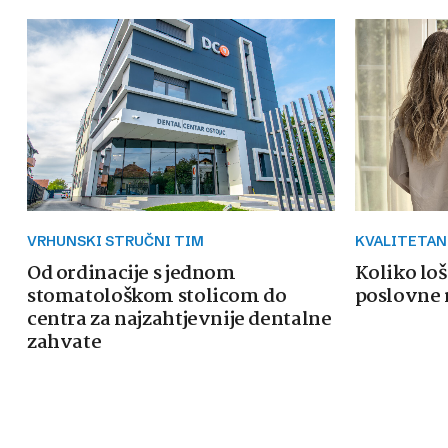
VRHUNSKI STRUČNI TIM
KVALITETAN
Od ordinacije s jednom
Koliko loš
stomatološkom stolicom do
poslovne 
centra za najzahtjevnije dentalne
zahvate