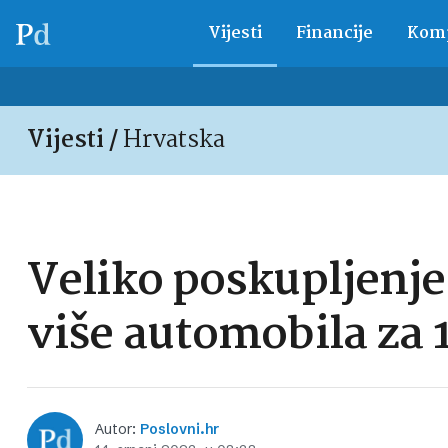
Vijesti
Financije
Komp
Vijesti /
Hrvatska
Veliko poskupljenje
više automobila za 
Autor:
Poslovni.hr