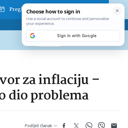
Pregled dana
Pretplatite se na Poslovni
Već od
10 EUR
mjesečno
or za inflaciju –
mo dio problema
Podijeli članak —