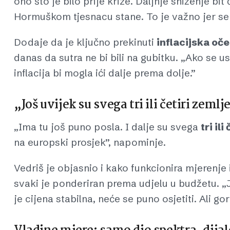
ono što je bilo prije krize. Daljnje sniženje b
Hormuškom tjesnacu stane. To je važno jer se c
Dodaje da je ključno prekinuti
inflacijska oč
danas da sutra ne bi bili na gubitku. „Ako se us
inflacija bi mogla ići dalje prema dolje.”
„Još uvijek su svega tri ili četiri zeml
„Ima tu još puno posla. I dalje su svega
tri ili
na europski prosjek”, napominje.
Vedriš je objasnio i kako funkcionira mjerenje 
svaki je ponderiran prema udjelu u budžetu. „J
je cijena stabilna, neće se puno osjetiti. Ali g