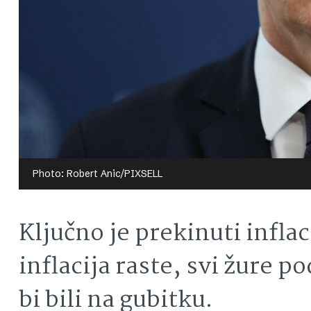
Photo: Robert Anic/PIXSELL
Ključno je prekinuti infla
inflacija raste, svi žure p
bi bili na gubitku.