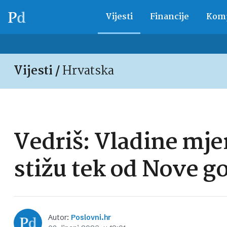
Vijesti
Financije
Komp
Vijesti /
Hrvatska
Vedriš: Vladine mjer
stižu tek od Nove g
Autor:
Poslovni.hr