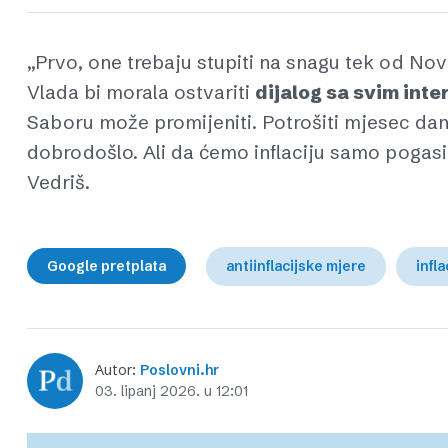
„Prvo, one trebaju stupiti na snagu tek od No
Vlada bi morala ostvariti
dijalog sa svim int
Saboru može promijeniti. Potrošiti mjesec dana
dobrodošlo. Ali da ćemo inflaciju samo pogasit
Vedriš.
Google pretplata
antiinflacijske mjere
infla
Autor:
Poslovni.hr
03. lipanj 2026. u 12:01