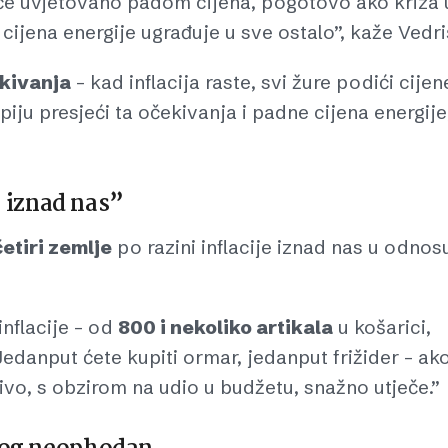
it će uvjetovano padom cijena, pogotovo ako kriza 
ijena energije ugrađuje u sve ostalo”, kaže Vedri
ekivanja
– kad inflacija raste, svi žure podići cijen
piju presjeći ta očekivanja i padne cijena energije
je iznad nas”
 četiri zemlje
po razini inflacije iznad nas u odnos
inflacije – od
800 i nekoliko artikala
u košarici,
edanput ćete kupiti ormar, jedanput frižider – ak
orivo, s obzirom na udio u budžetu, snažno utječe.”