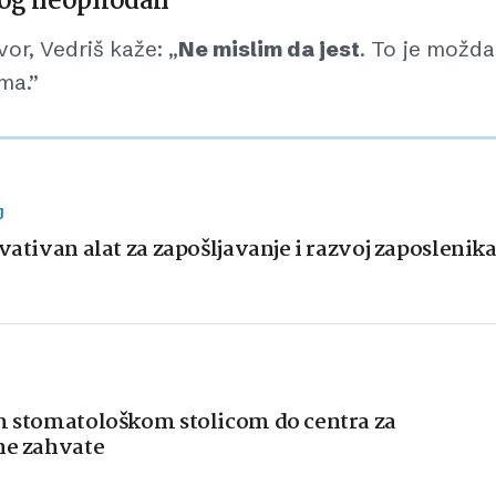
alog neophodan
or, Vedriš kaže: „
Ne mislim da jest
. To je možda
ma.”
J
vativan alat za zapošljavanje i razvoj zaposlenik
om stomatološkom stolicom do centra za
ne zahvate