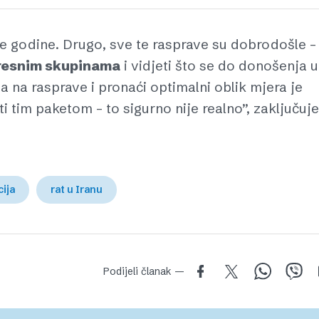
ve godine. Drugo, sve te rasprave su dobrodošle –
eresnim skupinama
i vidjeti što se do donošenja u
 na rasprave i pronaći optimalni oblik mjera je
i tim paketom – to sigurno nije realno”, zaključuje
cija
rat u Iranu
Podijeli članak —