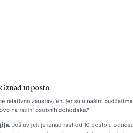
k iznad 10 posto
ne relativno zaustavljen, jer su u našim budžetima
otovo na razini osobnih dohodaka.”
ija
. Još uvijek je iznad rast od 10 posto u odnos