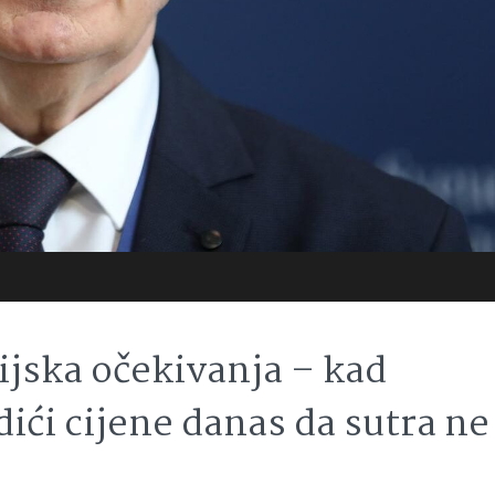
cijska očekivanja – kad
odići cijene danas da sutra ne