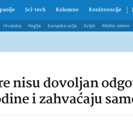
anije
Sci-tech
Kolumne
Konferencije
Hrvatska
Regija
Europska unija
Svijet
Mislite zeleno
e nisu dovoljan odgov
odine i zahvaćaju sa