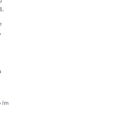
u
š.
e
,
u
o im