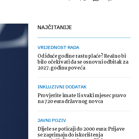
NAJČITANIJE
VRIJEDNOST RADA
Od iduće godine rastu plaće? Realno bi
bilo očekivati da se osnovni odbitak za
2027. godinu poveća
INKLUZIVNI DODATAK
Provjerite imate li svaki mjesec pravo
na 720 eura državnog novca
JAVNI POZIV
Dijele se poticaji do 2000 eura: Prijave
se zaprimaju do iskorištenja