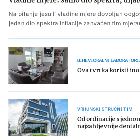
Vladine mjere: samo dio spektra, dij
Na pitanje jesu li vladine mjere dovoljan odgov
jedan dio spektra inflacije zahvaćen tim mjera
BIHEVIORALNI LABORATORI
Ova tvrtka koristi ino
VRHUNSKI STRUČNI TIM
Od ordinacije s jedn
najzahtjevnije dental