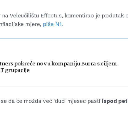
r na Veleučilištu Effectus, komentirao je podatak 
inflacijske mjere,
piše N1
.
tners pokreće novu kompaniju Burra s ciljem
IT grupacije
m se da će možda već idući mjesec pasti
ispod pet