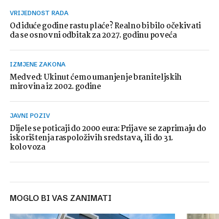
VRIJEDNOST RADA
Od iduće godine rastu plaće? Realno bi bilo očekivati
da se osnovni odbitak za 2027. godinu poveća
IZMJENE ZAKONA
Medved: Ukinut ćemo umanjenje braniteljskih
mirovina iz 2002. godine
JAVNI POZIV
Dijele se poticaji do 2000 eura: Prijave se zaprimaju do
iskorištenja raspoloživih sredstava, ili do 31.
kolovoza
MOGLO BI VAS ZANIMATI