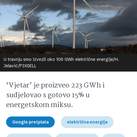
U travnju smo izvezli oko 106 GWh električne energije/H.
Jelavić/PIXSELL
‘Vjetar’ je proizveo 223 GWh i
sudjelovao s gotovo 15% u
energetskom miksu.
Google pretplata
električna energija