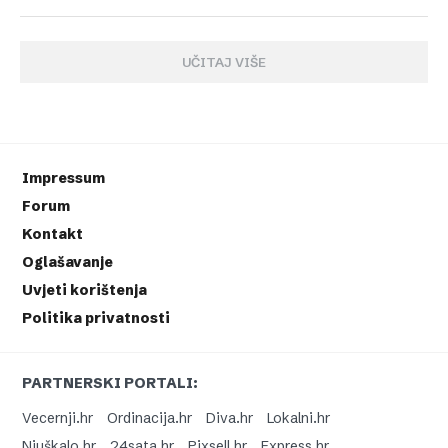
UČITAJ VIŠE
Impressum
Forum
Kontakt
Oglašavanje
Uvjeti korištenja
Politika privatnosti
PARTNERSKI PORTALI:
Vecernji.hr
Ordinacija.hr
Diva.hr
Lokalni.hr
Njuškalo.hr
24sata.hr
Pixsell.hr
Express.hr