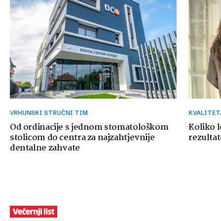
VRHUNSKI STRUČNI TIM
KVALITE
Od ordinacije s jednom stomatološkom
Koliko 
stolicom do centra za najzahtjevnije
rezultat
dentalne zahvate