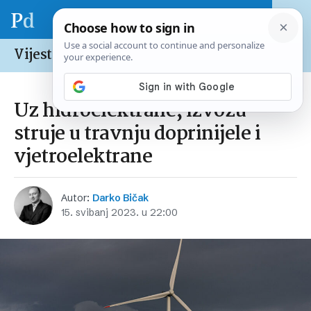
Vijesti /
Hrvatska
Uz hidroelektrane, izvozu
struje u travnju doprinijele i
vjetroelektrane
Autor:
Darko Bičak
15. svibanj 2023. u 22:00