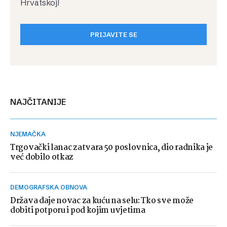
Hrvatskoj!
PRIJAVITE SE
NAJČITANIJE
NJEMAČKA
Trgovački lanac zatvara 50 poslovnica, dio radnika je
već dobilo otkaz
DEMOGRAFSKA OBNOVA
Država daje novac za kuću na selu: Tko sve može
dobiti potporu i pod kojim uvjetima