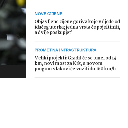
NOVE CIJENE
Objavljene cijene goriva koje vrijede od
idućeg utorka; jedna vrsta će pojeftiniti,
a dvije poskupjeti
PROMETNA INFRASTRUKTURA
Veliki projekti: Gradit će se tunel od 14
km, novi most za Krk, a novom
prugom vlakovi će voziti do 160 km/h