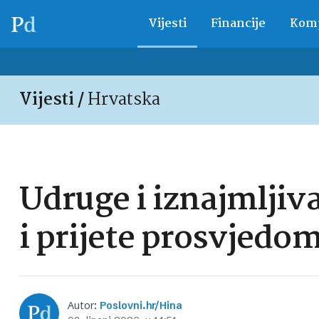
Vijesti
Financije
Komp
Vijesti /
Hrvatska
Udruge i iznajmljiv
i prijete prosvjedo
Autor:
Poslovni.hr/Hina