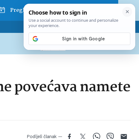
Pregled dana
Pretplatite se na Poslovni
Već od
10 EUR
mjesečno
a ne povećava namete
Podijeli članak —