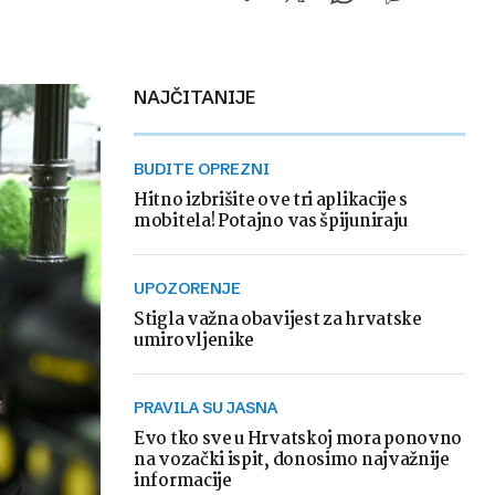
NAJČITANIJE
BUDITE OPREZNI
Hitno izbrišite ove tri aplikacije s
mobitela! Potajno vas špijuniraju
UPOZORENJE
Stigla važna obavijest za hrvatske
umirovljenike
PRAVILA SU JASNA
Evo tko sve u Hrvatskoj mora ponovno
na vozački ispit, donosimo najvažnije
informacije