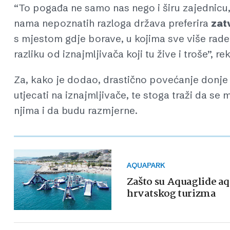
“To pogađa ne samo nas nego i širu zajednicu, 
nama nepoznatih razloga država preferira
zat
s mjestom gdje borave, u kojima sve više rade s
razliku od iznajmljivača koji tu žive i troše”, r
Za, kako je dodao, drastično povećanje donj
utjecati na iznajmljivače, te stoga traži da se
njima i da budu razmjerne.
AQUAPARK
Zašto su Aquaglide a
hrvatskog turizma