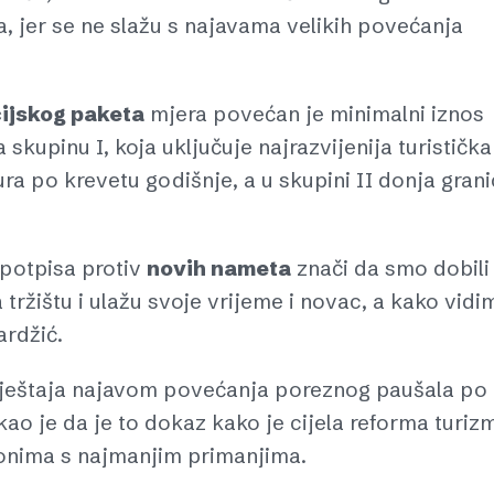
, jer se ne slažu s najavama velikih povećanja
cijskog paketa
mjera povećan je minimalni iznos
skupinu I, koja uključuje najrazvijenija turistička
ura po krevetu godišnje, a u skupini II donja gran
 potpisa protiv
novih nameta
znači da smo dobili
a tržištu i ulažu svoje vrijeme i novac, a kako vidi
ardžić.
mještaja najavom povećanja poreznog paušala po
ao je da je to dokaz kako je cijela reforma turiz
 onima s najmanjim primanjima.