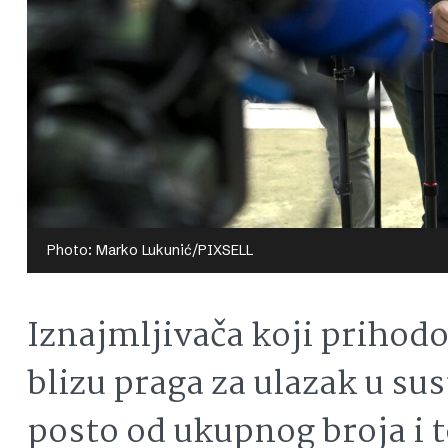
Photo: Marko Lukunić/PIXSELL
Iznajmljivača koji prihod
blizu praga za ulazak u su
posto od ukupnog broja i t