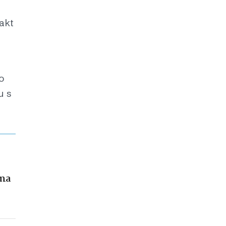
akt
o
u s
ama