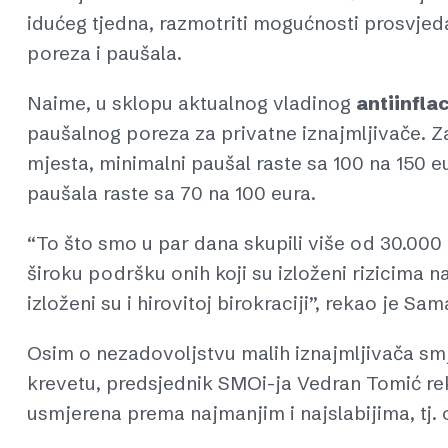
idućeg tjedna, razmotriti mogućnosti prosvjeda
poreza i paušala.
Naime, u sklopu aktualnog vladinog
antiinfla
paušalnog poreza za privatne iznajmljivače. Za 
mjesta, minimalni paušal raste sa 100 na 150 e
paušala raste sa 70 na 100 eura.
“To što smo u par dana skupili više od 30.000
široku podršku onih koji su izloženi rizicima n
izloženi su i hirovitoj birokraciji”, rekao je Sam
Osim o nezadovoljstvu malih iznajmljivača s
krevetu, predsjednik SMOi-ja Vedran Tomić rek
usmjerena prema najmanjim i najslabijima, tj.