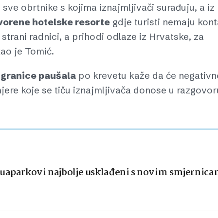
sve obrtnike s kojima iznajmljivači surađuju, a iz
vorene hotelske resorte
gdje turisti nemaju kont
trani radnici, a prihodi odlaze iz Hrvatske, za
ekao je Tomić.
e
granice paušala
po krevetu kaže da će negativn
 mjere koje se tiču iznajmljivača donose u razgovor
quaparkovi najbolje usklađeni s novim smjernic