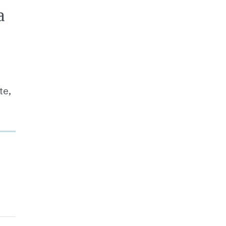
a
te,