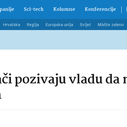
anije
Sci-tech
Kolumne
Konferencije
Hrvatska
Regija
Europska unija
Svijet
Mislite zeleno
ači pozivaju vladu d
m