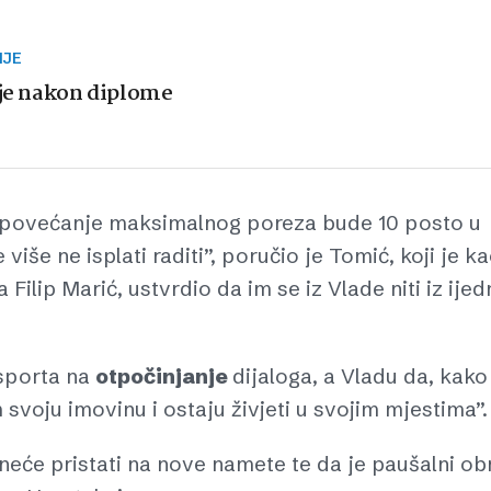
NJE
nje nakon diplome
da povećanje maksimalnog poreza bude 10 posto u
 više ne isplati raditi”, poručio je Tomić, koji je ka
 Filip Marić, ustvrdio da im se iz Vlade niti iz ije
 sporta na
otpočinjanje
dijaloga, a Vladu da, kako
svoju imovinu i ostaju živjeti u svojim mjestima”.
neće pristati na nove namete te da je paušalni ob