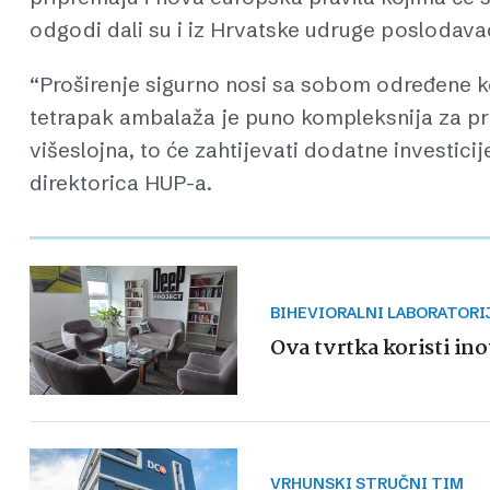
odgodi dali su i iz Hrvatske udruge poslodava
“Proširenje sigurno nosi sa sobom određene k
tetrapak ambalaža je puno kompleksnija za pri
višeslojna, to će zahtijevati dodatne investicije
direktorica HUP-a.
BIHEVIORALNI LABORATORI
Ova tvrtka koristi ino
VRHUNSKI STRUČNI TIM