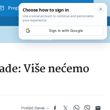
Pregled dana
Pretplatite se na Poslovni
Već od
10 EUR
mjesečno
nade: Više nećemo
Podijeli članak —