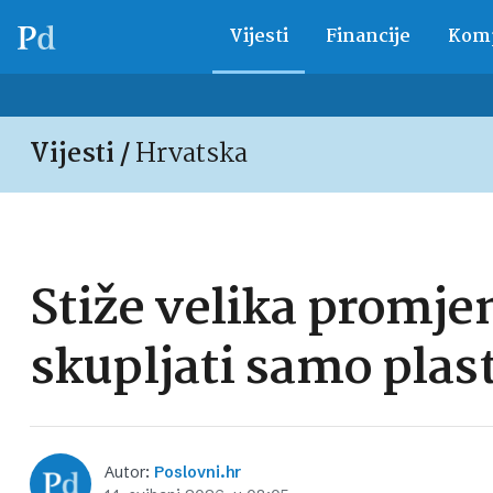
Vijesti
Financije
Komp
Vijesti /
Hrvatska
Stiže velika promj
skupljati samo plas
Autor:
Poslovni.hr