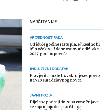
NAJČITANIJE
VRIJEDNOST RADA
Od iduće godine rastu plaće? Realno bi
bilo očekivati da se osnovni odbitak za
2027. godinu poveća
INKLUZIVNI DODATAK
Provjerite imate li svaki mjesec pravo
na 720 eura državnog novca
JAVNI POZIV
Dijele se poticaji do 2000 eura: Prijave
se zaprimaju do iskorištenja