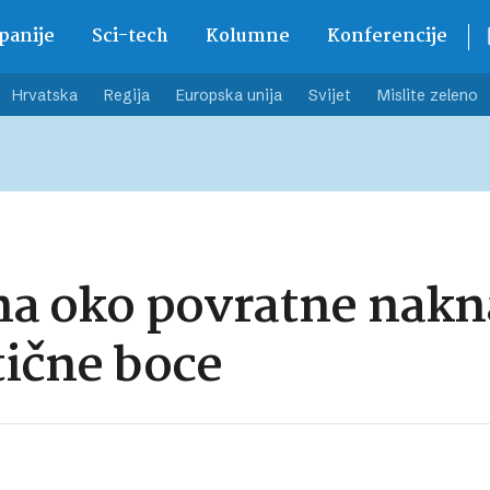
anije
Sci-tech
Kolumne
Konferencije
Hrvatska
Regija
Europska unija
Svijet
Mislite zeleno
ena oko povratne nak
tične boce