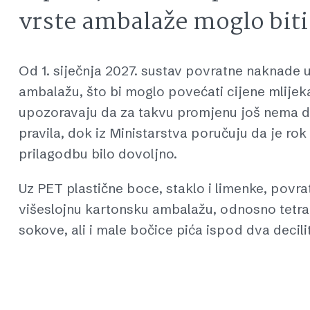
vrste ambalaže moglo biti
Od 1. siječnja 2027. sustav povratne naknade u 
ambalažu, što bi moglo povećati cijene mlijeka
upozoravaju da za takvu promjenu još nema d
pravila, dok iz Ministarstva poručuju da je ro
prilagodbu bilo dovoljno.
Uz PET plastične boce, staklo i limenke, povrat
višeslojnu kartonsku ambalažu, odnosno tetrap
sokove, ali i male bočice pića ispod dva decil