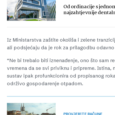
Od ordinacije s jedn
najzahtjevnije dental
Iz Ministarstva zaštite okoliša i zelene tranzi
ali podsjećaju da je rok za prilagodbu odavno 
“Ne bi trebalo biti iznenađenje, ono što sam rek
vremena da se svi priviknu i pripreme. Istina, 
sustav ipak profunkcionira od propisanog roka”,
održivo gospodarenje otpadom.
PROVJERITE RAČUNE