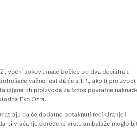
ži, voćni sokovi, male bočice od dva decilitra u
potrošače važno jest da će s 1. 1., ako ti proizvodi
a cijene tih proizvoda za iznos povratne naknade
ektorica Eko Ozra.
matraju da će dodatno potaknuti recikliranje i
 da bi vraćanje određene vrste ambalaže moglo bit