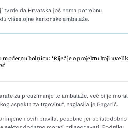
oji tvrde da Hrvatska još nema potrebnu
radu višeslojne kartonske ambalaže.
modernu bolnicu: ‘Riječ je o projektu koji uveli
re’
ate za preuzimanje te ambalaže, već bi je mora
skog aspekta za trgovinu”, naglasila je Bagarić.
primjene novih pravila, posebno jer se istodobno
se sektor dodatno morati prilagođavati. Podršku