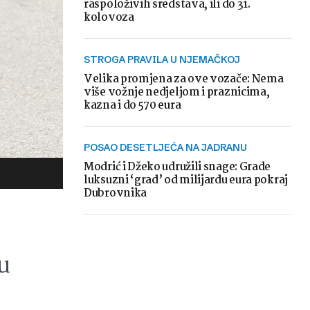
raspoloživih sredstava, ili do 31.
kolovoza
STROGA PRAVILA U NJEMAČKOJ
Velika promjena za ove vozače: Nema
više vožnje nedjeljom i praznicima,
kazna i do 570 eura
POSAO DESETLJEĆA NA JADRANU
Modrić i Džeko udružili snage: Grade
luksuzni ‘grad’ od milijardu eura pokraj
Dubrovnika
u