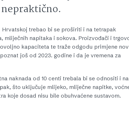
 nepraktično.
Hrvatskoj trebao bi se proširiti i na tetrapak
, mliječnih napitaka i sokova. Proizvođači i trgov
ovoljno kapaciteta te traže odgodu primjene nov
k poznat još od 2023. godine i da je vremena za
na naknada od 10 centi trebala bi se odnositi i na
ak, što uključuje mlijeko, mliječne napitke, voćn
itra koje dosad nisu bile obuhvaćene sustavom.