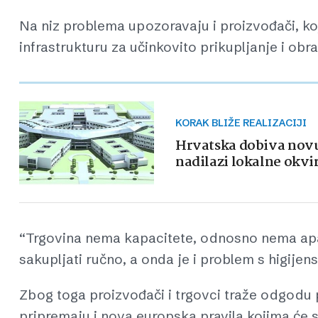
Na niz problema upozoravaju i proizvođači, k
infrastrukturu za učinkovito prikupljanje i ob
KORAK BLIŽE REALIZACIJI
Hrvatska dobiva novu 
nadilazi lokalne okvi
“Trgovina nema kapacitete, odnosno nema apar
sakupljati ručno, a onda je i problem s higijen
Zbog toga proizvođači i trgovci traže odgodu 
pripremaju i nova europska pravila kojima će 