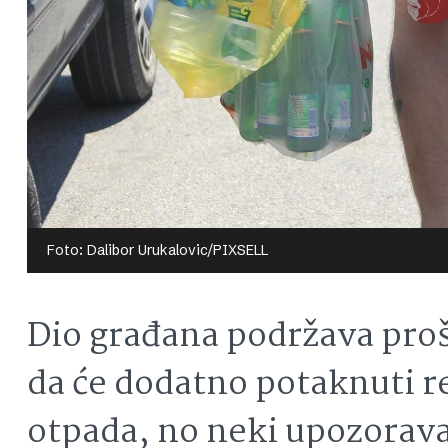
Foto: Dalibor Urukalovic/PIXSELL
Dio građana podržava proš
da će dodatno potaknuti re
otpada, no neki upozorava