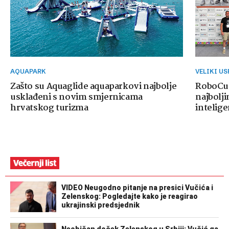
AQUAPARK
VELIKI U
Zašto su Aquaglide aquaparkovi najbolje
RoboCup
usklađeni s novim smjernicama
najbolji
hrvatskog turizma
intelige