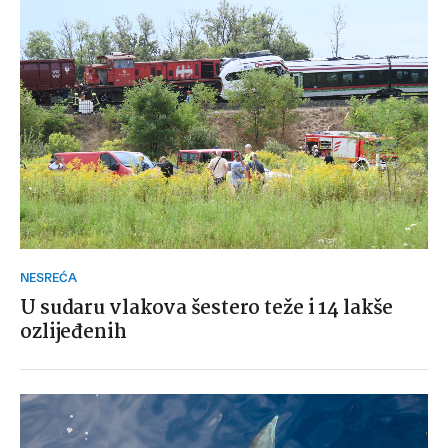
NESREĆA
U sudaru vlakova šestero teže i 14 lakše
ozlijeđenih