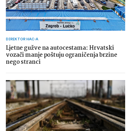
DIREKTOR HAC-A
Ljetne gužve na autocestama: Hrvatski
vozači manje poštuju ograničenja brzine
nego stranci