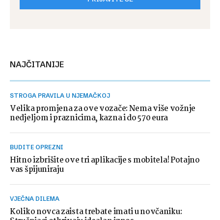
NAJČITANIJE
STROGA PRAVILA U NJEMAČKOJ
Velika promjena za ove vozače: Nema više vožnje
nedjeljom i praznicima, kazna i do 570 eura
BUDITE OPREZNI
Hitno izbrišite ove tri aplikacije s mobitela! Potajno
vas špijuniraju
VJEČNA DILEMA
Koliko novca zaista trebate imati u novčaniku: