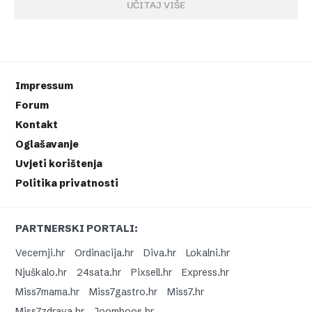
UČITAJ VIŠE
Impressum
Forum
Kontakt
Oglašavanje
Uvjeti korištenja
Politika privatnosti
PARTNERSKI PORTALI:
Vecernji.hr
Ordinacija.hr
Diva.hr
Lokalni.hr
Njuškalo.hr
24sata.hr
Pixsell.hr
Express.hr
Miss7mama.hr
Miss7gastro.hr
Miss7.hr
Miss7zdrava.hr
Joomboos.hr