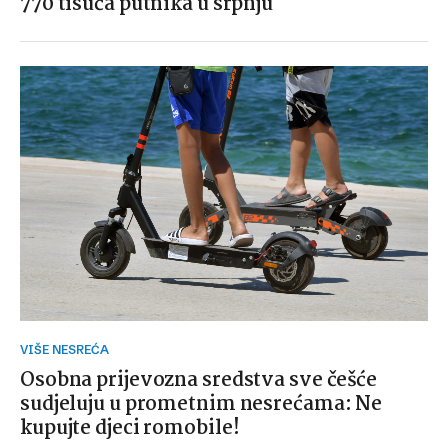
770 tisuća putnika u srpnju
VIŠE NESREĆA
Osobna prijevozna sredstva sve češće
sudjeluju u prometnim nesrećama: Ne
kupujte djeci romobile!