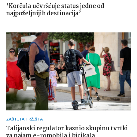
‘Korčula učvršćuje status jedne od
najpoželjnijih destinacija’
ZAŠTITA TRŽIŠTA
Talijanski regulator kaznio skupinu tvrtki
za najam e-romobila i bicikala