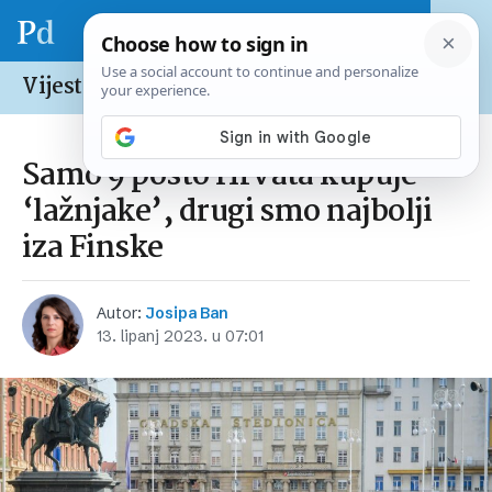
Vijesti /
Hrvatska
Samo 9 posto Hrvata kupuje
‘lažnjake’, drugi smo najbolji
iza Finske
Autor:
Josipa Ban
13. lipanj 2023. u 07:01