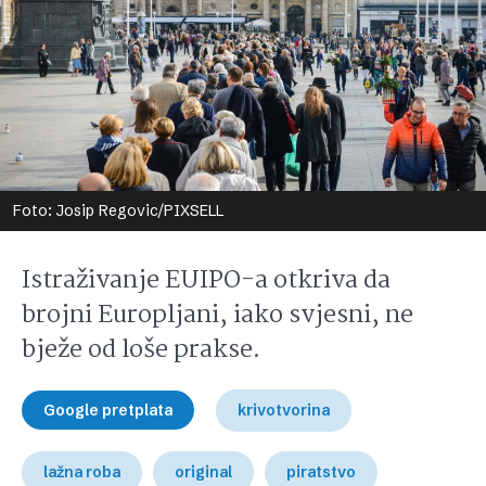
Foto: Josip Regovic/PIXSELL
Istraživanje EUIPO-a otkriva da
brojni Europljani, iako svjesni, ne
bježe od loše prakse.
Google pretplata
krivotvorina
lažna roba
original
piratstvo