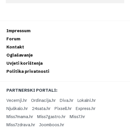
Impressum
Forum
Kontakt
Oglašavanje
Uvjeti korištenja
Politika privatnosti
PARTNERSKI PORTALI:
Vecernji.hr
Ordinacija.hr
Diva.hr
Lokalni.hr
Njuškalo.hr
24sata.hr
Pixsell.hr
Express.hr
Miss7mama.hr
Miss7gastro.hr
Miss7.hr
Miss7zdrava.hr
Joomboos.hr