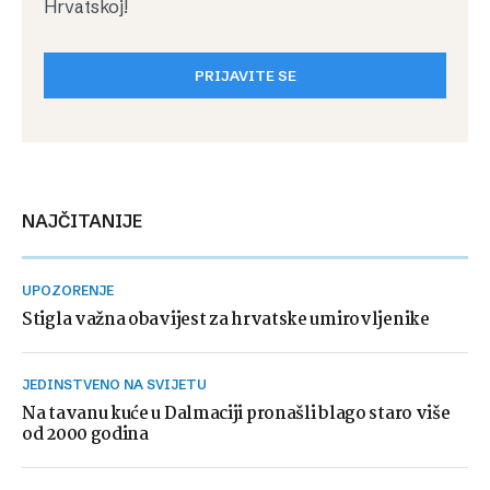
Hrvatskoj!
PRIJAVITE SE
NAJČITANIJE
UPOZORENJE
Stigla važna obavijest za hrvatske umirovljenike
JEDINSTVENO NA SVIJETU
Na tavanu kuće u Dalmaciji pronašli blago staro više
od 2000 godina