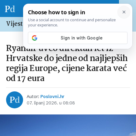
Vijesti /
Hrvatska
Ryanair uveo direktan let iz
Hrvatske do jedne od najljepših
regija Europe, cijene karata već
od 17 eura
Autor:
Poslovni.hr
07. lipanj 2026. u 08:08