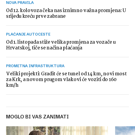
NOVA PRAVILA
Od 12. kolovoza čeka nas iznimno važna promjena: U
srijedu kreću prve zabrane
PLAĆANJE AUTOCESTE
Od 1. listopada stiže velika promjena za vozače u
Hrvatskoj, tiče se načina plaćanja
PROMETNA INFRASTRUKTURA
Veliki projekti: Gradit će se tunel od 14 km, novi most
za Krk, a novom prugom vlakovi će voziti do 160
km/h
MOGLO BI VAS ZANIMATI