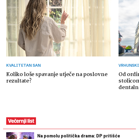
KVALITETAN SAN
VRHUNSK
Koliko loše spavanje utječe na poslovne
Od ordi
rezultate?
stolicom
dentaln