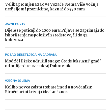
Velika promjena za ove vozače: Nema više vožnje
nedjeljom i praznicima, kazna i do 570 eura
JAVNI POZIV
Dijele se poticaji do 2000 eura: Prijave se zaprimaju do
iskorištenja raspoloživih sredstava, ili do 31.
kolovoza
POSAO DESETLJEĆA NA JADRANU
Modrić i Džeko udružili snage: Grade luksuzni ‘grad’
od milijardu eura pokraj Dubrovnika
VJEČNA DILEMA
Koliko novca zaista trebate imati u novčaniku:
Stručnjaci otkrivaju idealan iznos