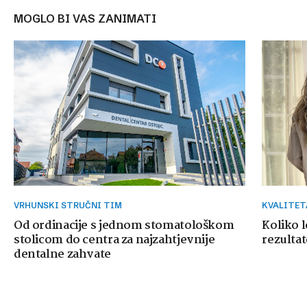
MOGLO BI VAS ZANIMATI
VRHUNSKI STRUČNI TIM
KVALITE
Od ordinacije s jednom stomatološkom
Koliko 
stolicom do centra za najzahtjevnije
rezultat
dentalne zahvate