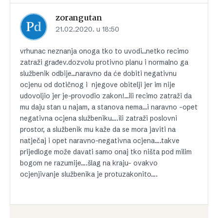
zorangutan
21.02.2020. u 18:50
vrhunac neznanja onoga tko to uvodi…netko recimo
zatraži građev.dozvolu protivno planu i normalno ga
službenik odbije…naravno da će dobiti negativnu
ocjenu od dotičnog i njegove obitelji jer im nije
udovoljio jer je-provodio zakon!…ili recimo zatraži da
mu daju stan u najam, a stanova nema…i naravno -opet
negativna ocjena službeniku….ili zatraži poslovni
prostor, a službenik mu kaže da se mora javiti na
natječaj i opet naravno-negativna ocjena….takve
prijedloge može davati samo onaj tko ništa pod milim
bogom ne razumije….šlag na kraju- ovakvo
ocjenjivanje službenika je protuzakonito….