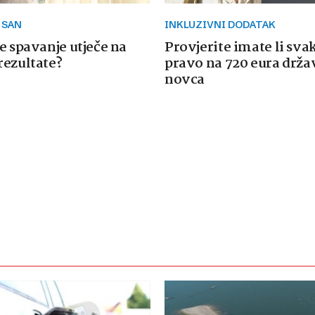
 SAN
INKLUZIVNI DODATAK
e spavanje utječe na
Provjerite imate li sva
rezultate?
pravo na 720 eura drž
novca