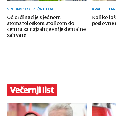
VRHUNSKI STRUČNI TIM
KVALITETAN
Od ordinacije s jednom
Koliko loš
stomatološkom stolicom do
poslovne 
centra za najzahtjevnije dentalne
zahvate