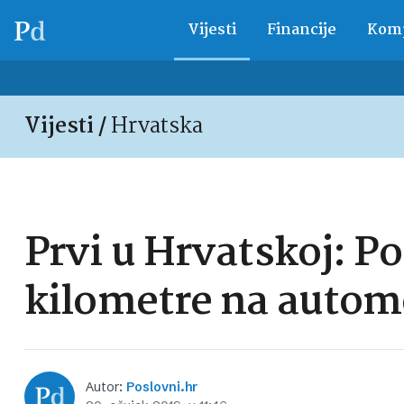
Vijesti
Financije
Komp
Vijesti /
Hrvatska
Prvi u Hrvatskoj: Po
kilometre na autom
Autor:
Poslovni.hr