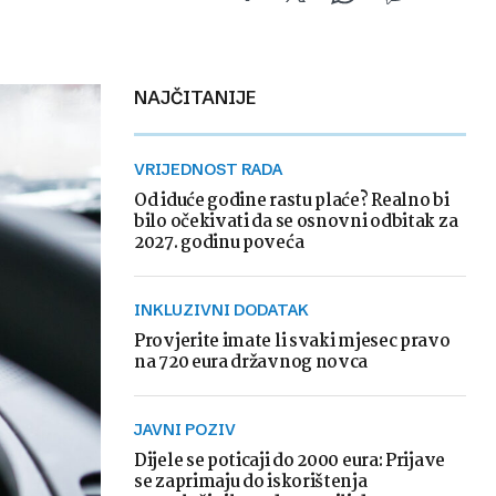
NAJČITANIJE
VRIJEDNOST RADA
Od iduće godine rastu plaće? Realno bi
bilo očekivati da se osnovni odbitak za
2027. godinu poveća
INKLUZIVNI DODATAK
Provjerite imate li svaki mjesec pravo
na 720 eura državnog novca
JAVNI POZIV
Dijele se poticaji do 2000 eura: Prijave
se zaprimaju do iskorištenja