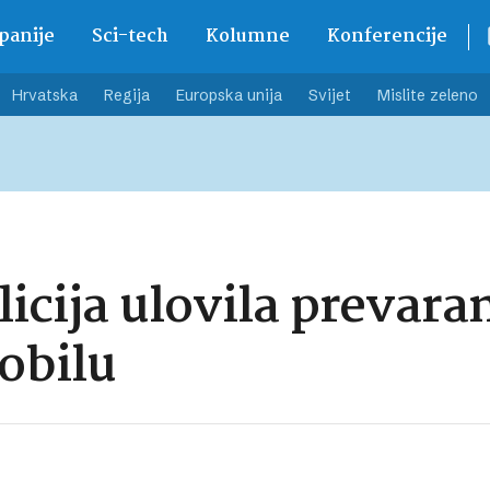
anije
Sci-tech
Kolumne
Konferencije
Hrvatska
Regija
Europska unija
Svijet
Mislite zeleno
licija ulovila prevaran
obilu