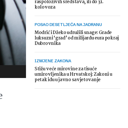
raspoloživih sredstava, ili do 31.
kolovoza
POSAO DESETLJEĆA NA JADRANU
Modrić i Džeko udružili snage: Grade
luksuzni ‘grad’ od milijardu eura pokraj
Dubrovnika
IZMJENE ZAKONA
Stižu veće mirovine za tisuće
umirovljenika u Hrvatskoj: Zakoni u
petak idu u javno savjetovanje
e