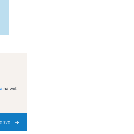
ja
na web
e sve