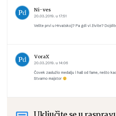
Ni-ves
20.03.2019. u 17:51
Velite prvi u Hrvatskoj? Pa gdi vi živite? Dojdi
VoraX
20.03.2019. u 14:06
Čovek zaslužio medalju i hall od fame, nešto kao
Stvarno majstor
Uključite se u rasprav