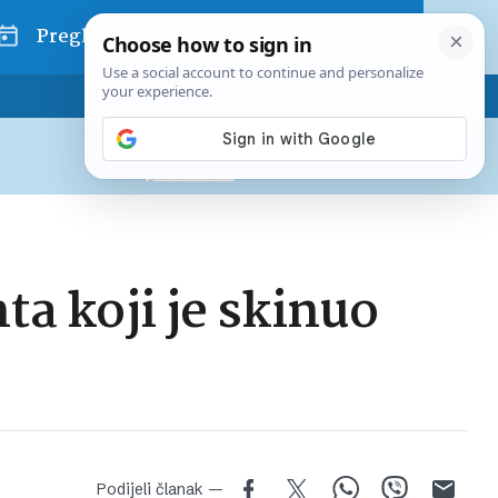
Pregled dana
Pretplatite se na Poslovni
Već od
10 EUR
mjesečno
ta koji je skinuo
Podijeli članak —