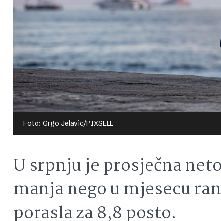
Foto: Grgo Jelavic/PIXSELL
U srpnju je prosječna neto
manja nego u mjesecu ranij
porasla za 8,8 posto.