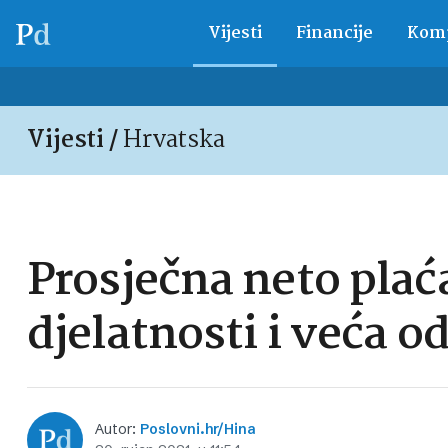
Vijesti
Financije
Komp
Vijesti /
Hrvatska
Prosječna neto plaća
djelatnosti i veća o
Autor:
Poslovni.hr/Hina