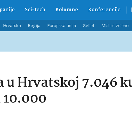
anije
Sci-tech
Kolumne
Konferencije
Hrvatska
Regija
Europska unija
Svijet
Mislite zeleno
 u Hrvatskoj 7.046 ku
d 10.000