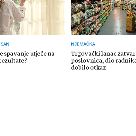
 SAN
NJEMAČKA
e spavanje utječe na
Trgovački lanac zatvar
rezultate?
poslovnica, dio radnika
dobilo otkaz