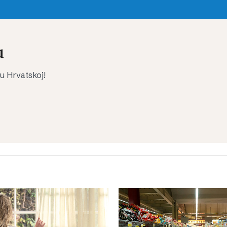
u
 u Hrvatskoj!