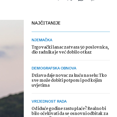
NAJČITANIJE
NJEMAČKA
Trgovački lanac zatvara 50 poslovnica,
dio radnika je već dobilo otkaz
DEMOGRAFSKA OBNOVA
Država daje novac za kuću na selu: Tko
sve može dobiti potporu i pod kojim
uvjetima
VRIJEDNOST RADA
Od iduće godine rastu plaće? Realno bi
bilo očekivati da se osnovni odbitak za