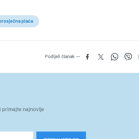
prosječna plaća
Podijeli članak —
 primajte najnovije