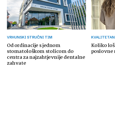
VRHUNSKI STRUČNI TIM
KVALITETAN
Od ordinacije s jednom
Koliko loš
stomatološkom stolicom do
poslovne 
centra za najzahtjevnije dentalne
zahvate