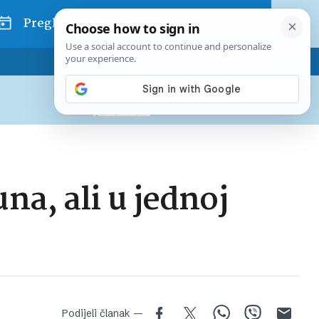
Pregled dana
Pretplatite se na Poslovni
Već od
10 EUR
mjesečno
na, ali u jednoj
Podijeli članak —