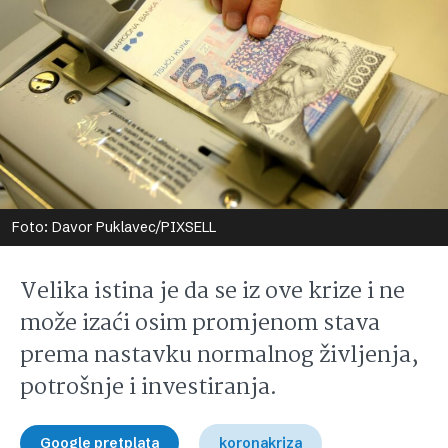
Foto: Davor Puklavec/PIXSELL
Velika istina je da se iz ove krize i ne
može izaći osim promjenom stava
prema nastavku normalnog življenja,
potrošnje i investiranja.
Google pretplata
koronakriza