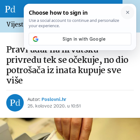
Vijesti /
Hrvatska
Pravi udar na hrvatsku
privredu tek se očekuje, no dio
potrošača iz inata kupuje sve
više
Autor:
Poslovni.hr
25. kolovoz 2020. u 10:51