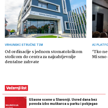
VRHUNSKI STRUČNI TIM
AI PLAT
Od ordinacije s jednom stomatološkom
‘Tko ne
stolicom do centra za najzahtjevnije
Mi smo o
dentalne zahvate