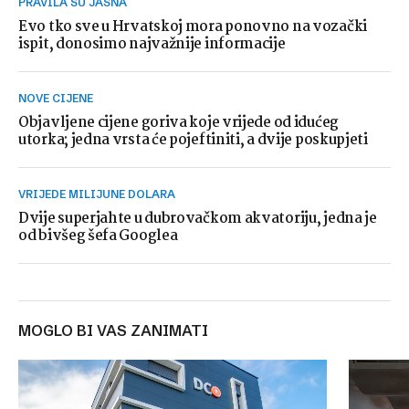
PRAVILA SU JASNA
Evo tko sve u Hrvatskoj mora ponovno na vozački
ispit, donosimo najvažnije informacije
NOVE CIJENE
Objavljene cijene goriva koje vrijede od idućeg
utorka; jedna vrsta će pojeftiniti, a dvije poskupjeti
VRIJEDE MILIJUNE DOLARA
Dvije superjahte u dubrovačkom akvatoriju, jedna je
od bivšeg šefa Googlea
MOGLO BI VAS ZANIMATI