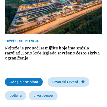
TRŽIŠTE NEKRETNINA
Najteže je pronaći zemljište koje ima smisla
razvijati, i ono koje izgleda savršeno često skriva
ograničenje
Google pretplata
Hrvatski Crveni križ
policija
prva pomoć