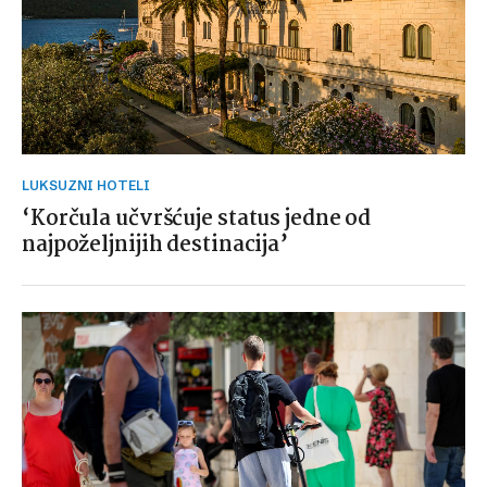
LUKSUZNI HOTELI
‘Korčula učvršćuje status jedne od
najpoželjnijih destinacija’