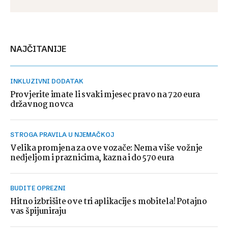
NAJČITANIJE
INKLUZIVNI DODATAK
Provjerite imate li svaki mjesec pravo na 720 eura
državnog novca
STROGA PRAVILA U NJEMAČKOJ
Velika promjena za ove vozače: Nema više vožnje
nedjeljom i praznicima, kazna i do 570 eura
BUDITE OPREZNI
Hitno izbrišite ove tri aplikacije s mobitela! Potajno
vas špijuniraju