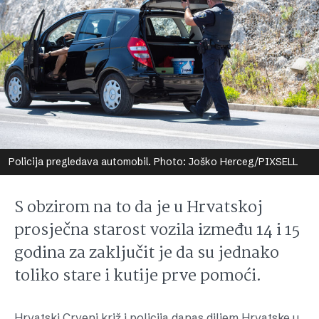
Policija pregledava automobil. Photo: Joško Herceg/PIXSELL
S obzirom na to da je u Hrvatskoj
prosječna starost vozila između 14 i 15
godina za zaključit je da su jednako
toliko stare i kutije prve pomoći.
Hrvatski Crveni križ i policija danas diljem Hrvatske u