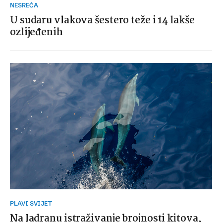
NESREĆA
U sudaru vlakova šestero teže i 14 lakše
ozlijeđenih
PLAVI SVIJET
Na Jadranu istraživanje brojnosti kitova,