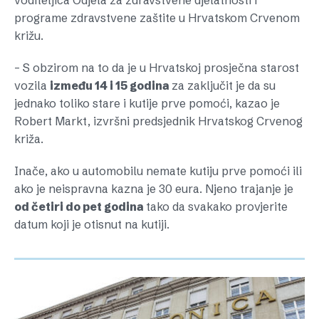
voditeljica Odjela za zdravstvene djelatnosti i
programe zdravstvene zaštite u Hrvatskom Crvenom
križu.
– S obzirom na to da je u Hrvatskoj prosječna starost
vozila
između 14 i 15 godina
za zaključit je da su
jednako toliko stare i kutije prve pomoći, kazao je
Robert Markt, izvršni predsjednik Hrvatskog Crvenog
križa.
Inače, ako u automobilu nemate kutiju prve pomoći ili
ako je neispravna kazna je 30 eura. Njeno trajanje je
od četiri do pet godina
tako da svakako provjerite
datum koji je otisnut na kutiji.