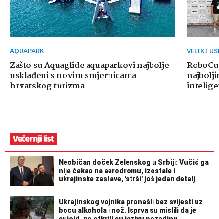
AQUAPARK
VELIKI U
Zašto su Aquaglide aquaparkovi najbolje
RoboCup
usklađeni s novim smjernicama
najbolji
hrvatskog turizma
intelige