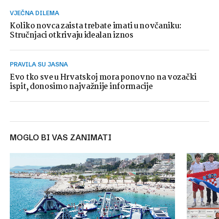
VJEČNA DILEMA
Koliko novca zaista trebate imati u novčaniku:
Stručnjaci otkrivaju idealan iznos
PRAVILA SU JASNA
Evo tko sve u Hrvatskoj mora ponovno na vozački
ispit, donosimo najvažnije informacije
MOGLO BI VAS ZANIMATI