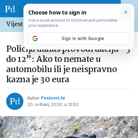
Vijesti /
Hrvatska
Policija danas provodi akciju “5
do 12”: Ako to nemate u
automobilu ili je neispravno
kazna je 30 eura
Autor:
Poslovni.hr
20. svibanj 2026. u 12:52