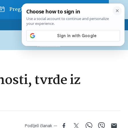
Pregled dana
Pretplatite se na Poslovni
Već od
10 EUR
mjesečno
osti, tvrde iz
Podijeli članak —