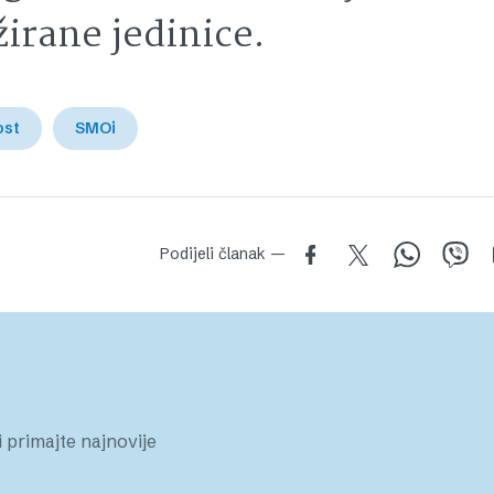
ažirane jedinice.
ost
SMOi
Podijeli članak —
 primajte najnovije