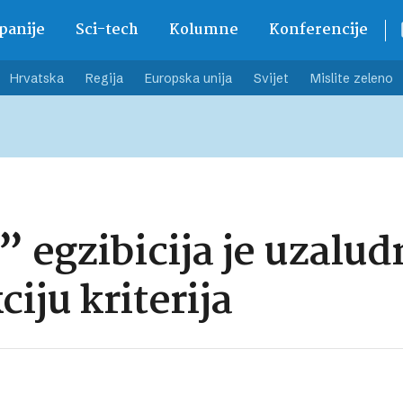
anije
Sci-tech
Kolumne
Konferencije
Hrvatska
Regija
Europska unija
Svijet
Mislite zeleno
egzibicija je uzaludn
iju kriterija