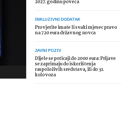
2027. godinu poveća
INKLUZIVNI DODATAK
Provjerite imate li svaki mjesec pravo
na 720 eura državnog novca
JAVNI POZIV
Dijele se poticaji do 2000 eura: Prijave
se zaprimaju do iskorištenja
raspoloživih sredstava, ili do 31.
kolovoza