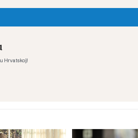
u
 u Hrvatskoj!