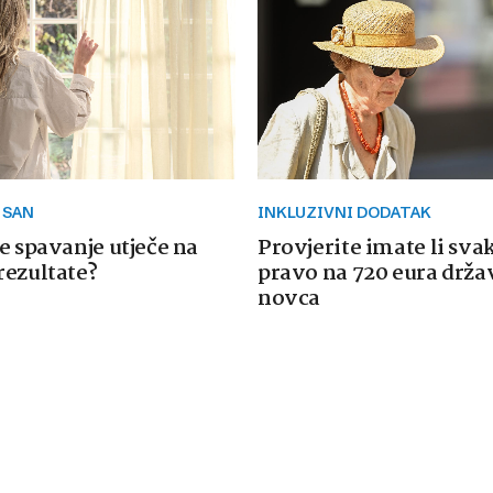
 SAN
INKLUZIVNI DODATAK
e spavanje utječe na
Provjerite imate li sva
rezultate?
pravo na 720 eura drž
novca