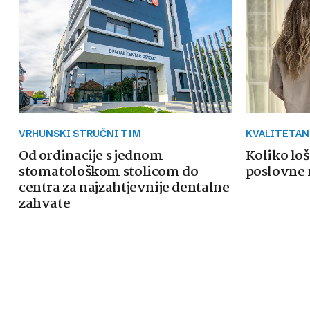
VRHUNSKI STRUČNI TIM
KVALITETAN
Od ordinacije s jednom
Koliko loš
stomatološkom stolicom do
poslovne 
centra za najzahtjevnije dentalne
zahvate