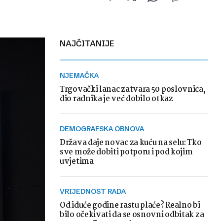
NAJČITANIJE
NJEMAČKA
Trgovački lanac zatvara 50 poslovnica,
dio radnika je već dobilo otkaz
DEMOGRAFSKA OBNOVA
Država daje novac za kuću na selu: Tko
sve može dobiti potporu i pod kojim
uvjetima
VRIJEDNOST RADA
Od iduće godine rastu plaće? Realno bi
bilo očekivati da se osnovni odbitak za