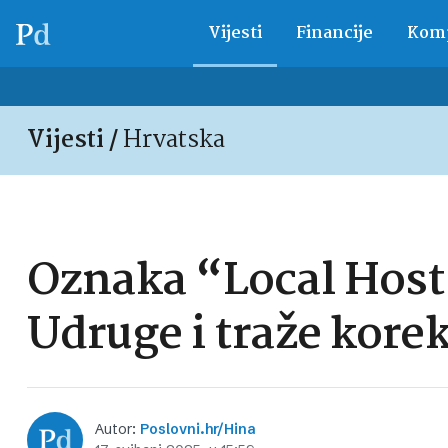
Vijesti
Financije
Komp
Vijesti /
Hrvatska
Oznaka “Local Host” 
Udruge i traže korekc
Autor:
Poslovni.hr/Hina