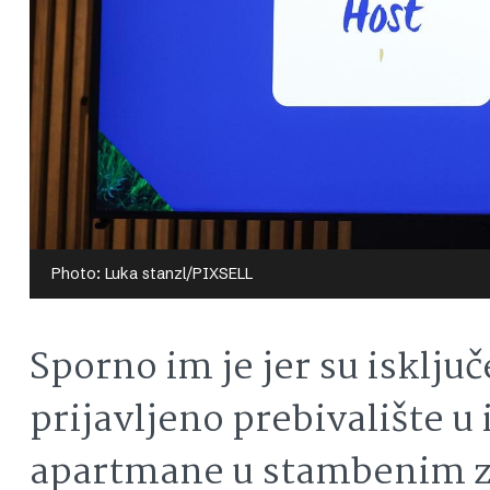
Photo: Luka stanzl/PIXSELL
Sporno im je jer su isklju
prijavljeno prebivalište u 
apartmane u stambenim zg