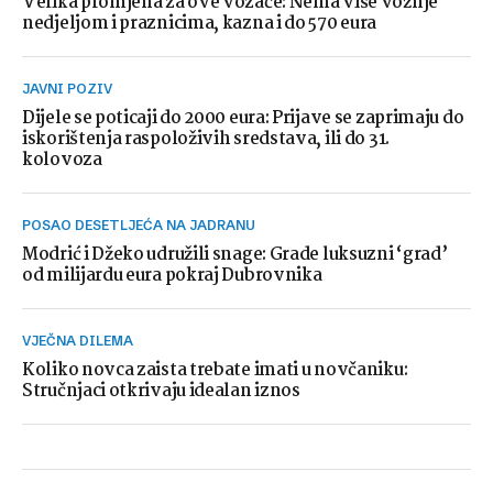
Velika promjena za ove vozače: Nema više vožnje
nedjeljom i praznicima, kazna i do 570 eura
JAVNI POZIV
Dijele se poticaji do 2000 eura: Prijave se zaprimaju do
iskorištenja raspoloživih sredstava, ili do 31.
kolovoza
POSAO DESETLJEĆA NA JADRANU
Modrić i Džeko udružili snage: Grade luksuzni ‘grad’
od milijardu eura pokraj Dubrovnika
VJEČNA DILEMA
Koliko novca zaista trebate imati u novčaniku:
Stručnjaci otkrivaju idealan iznos