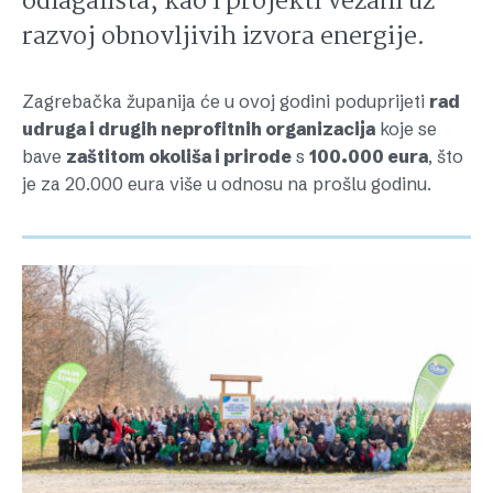
odlagališta, kao i projekti vezani uz
razvoj obnovljivih izvora energije.
Zagrebačka županija će u ovoj godini poduprijeti
rad
udruga i drugih neprofitnih organizacija
koje se
bave
zaštitom okoliša i prirode
s
100.000 eura
, što
je za 20.000 eura više u odnosu na prošlu godinu.