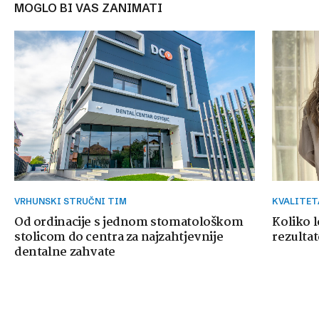
MOGLO BI VAS ZANIMATI
VRHUNSKI STRUČNI TIM
KVALITE
Od ordinacije s jednom stomatološkom
Koliko 
stolicom do centra za najzahtjevnije
rezultat
dentalne zahvate