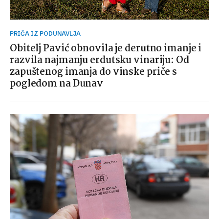
PRIČA IZ PODUNAVLJA
Obitelj Pavić obnovila je derutno imanje i
razvila najmanju erdutsku vinariju: Od
zapuštenog imanja do vinske priče s
pogledom na Dunav