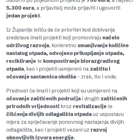
odobriti po pojedinom projektu je
700 eura
, a najveći
5.300 eura
, a prijavitelj može prijaviti i ugovoriti
jedan projekt
.
Iz Županije ističu da će prioritet kod dobivanja
sredstava imati projekti koji promoviraju
načelo
održivog razvoja
, konkretno
smanjivanje količine
nastalog otpada, odvojeno prikupljanje otpada,
recikliranje
te
kompostiranje biorazgradivog
otpada
, kao i projekti usmjereni na
zaštitu i
očuvanje sastavnica okoliša
– zrak, tlo i vode.
Prednost će imati i projekti koji su usmjereni na
očuvanje zaštićenih područja
i drugih
zaštićenih
prirodnih vrijednosti
kroz
revitalizacije
te
čišćenja divljih odlagališta otpada
uz uspostavu
mjera za sprječavanje ponovnog nastajanja divljih
odlagališta, kao i projekti vezani uz
razvoj
obnovljivih izvora energije
.