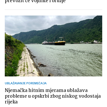
prevozit će vojnike i oružje
UBLAŽAVANJE POREMEĆAJA
Njemačka hitnim mjerama ublažava
probleme u opskrbi zbog niskog vodostaja
rijeka