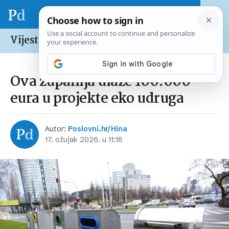
Vijesti /
Hrvatska
Ova županija ulaže 100.000
eura u projekte eko udruga
Autor:
Poslovni.hr/Hina
17. ožujak 2026. u 11:18