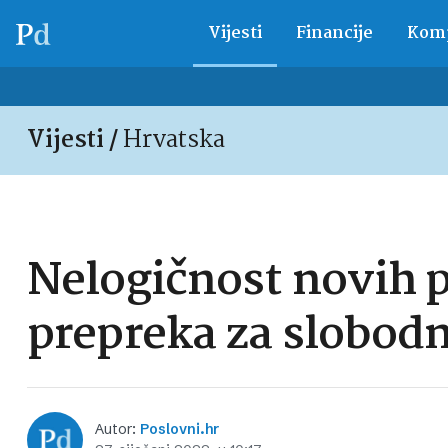
Vijesti
Financije
Komp
Vijesti /
Hrvatska
Nelogičnost novih p
prepreka za slobodn
Autor:
Poslovni.hr