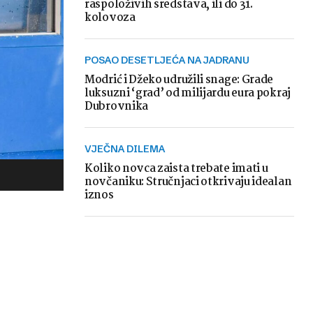
raspoloživih sredstava, ili do 31.
kolovoza
POSAO DESETLJEĆA NA JADRANU
Modrić i Džeko udružili snage: Grade
luksuzni ‘grad’ od milijardu eura pokraj
Dubrovnika
VJEČNA DILEMA
Koliko novca zaista trebate imati u
novčaniku: Stručnjaci otkrivaju idealan
iznos