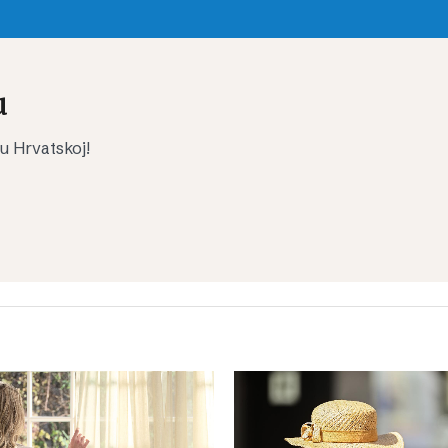
u
 u Hrvatskoj!