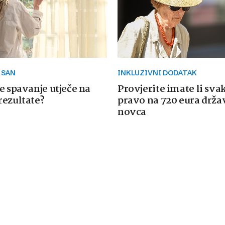
 SAN
INKLUZIVNI DODATAK
e spavanje utječe na
Provjerite imate li sva
rezultate?
pravo na 720 eura drž
novca