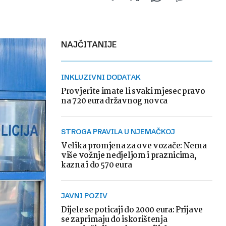
NAJČITANIJE
INKLUZIVNI DODATAK
Provjerite imate li svaki mjesec pravo
na 720 eura državnog novca
STROGA PRAVILA U NJEMAČKOJ
Velika promjena za ove vozače: Nema
više vožnje nedjeljom i praznicima,
kazna i do 570 eura
JAVNI POZIV
Dijele se poticaji do 2000 eura: Prijave
se zaprimaju do iskorištenja