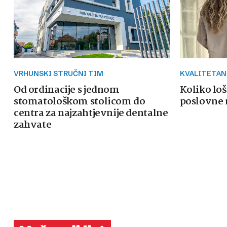
VRHUNSKI STRUČNI TIM
KVALITETAN
Od ordinacije s jednom
Koliko loš
stomatološkom stolicom do
poslovne 
centra za najzahtjevnije dentalne
zahvate