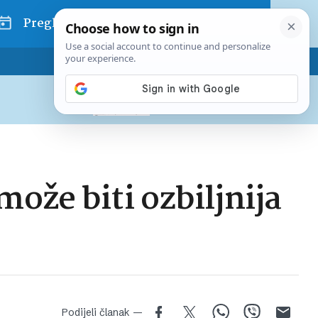
Pregled dana
Pretplatite se na Poslovni
Već od
10 EUR
mjesečno
ože biti ozbiljnija
Podijeli članak —