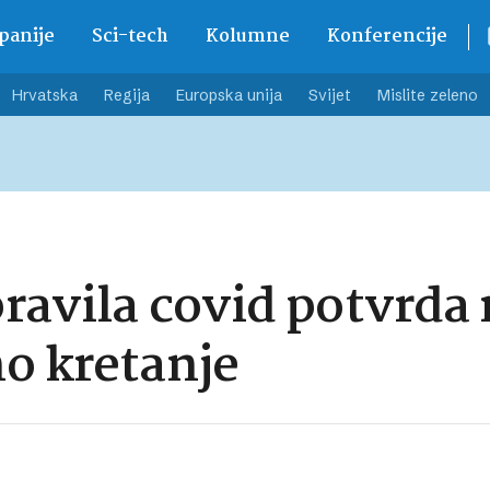
anije
Sci-tech
Kolumne
Konferencije
Hrvatska
Regija
Europska unija
Svijet
Mislite zeleno
ravila covid potvrda m
o kretanje