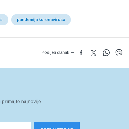
us
pandemija koronavirusa
Podijeli članak —
 primajte najnovije