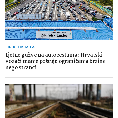
DIREKTOR HAC-A
Ljetne gužve na autocestama: Hrvatski
vozači manje poštuju ograničenja brzine
nego stranci