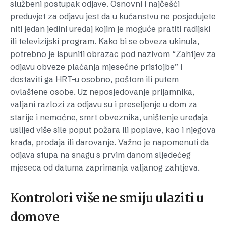
službeni postupak odjave. Osnovni i najčešći
preduvjet za odjavu jest da u kućanstvu ne posjedujete
niti jedan jedini uređaj kojim je moguće pratiti radijski
ili televizijski program. Kako bi se obveza ukinula,
potrebno je ispuniti obrazac pod nazivom “Zahtjev za
odjavu obveze plaćanja mjesečne pristojbe” i
dostaviti ga HRT-u osobno, poštom ili putem
ovlaštene osobe. Uz neposjedovanje prijamnika,
valjani razlozi za odjavu su i preseljenje u dom za
starije i nemoćne, smrt obveznika, uništenje uređaja
uslijed više sile poput požara ili poplave, kao i njegova
krađa, prodaja ili darovanje. Važno je napomenuti da
odjava stupa na snagu s prvim danom sljedećeg
mjeseca od datuma zaprimanja valjanog zahtjeva.
Kontrolori više ne smiju ulaziti u
domove