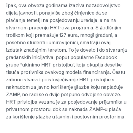
Ipak, ova obveza godinama izaziva nezadovoljstvo
dijela javnosti, ponajviše zbog činjenice da se
plaćanje temelji na posjedovanju uređaja, a ne na
stvarnom praćenju HRT-ova programa. S godišnjim
troškom koji premašuje 127 eura, mnogi građani, a
posebno studenti i umirovljenici, smatraju ovaj
izdatak značajnim teretom. To je dovelo i do stvaranja
građanskih inicijativa, poput popularne Facebook
grupe “ukinimo HRT pristojbu”, koja okuplja desetke
tisuća protivnika ovakvog modela financiranja. Čestu
zabunu stvara i poistovjećivanje HRT pristojbe s
naknadom za javno korištenje glazbe koju naplaćuje
ZAMP, no radi se o dvije potpuno odvojene obveze.
HRT pristojba vezana je za posjedovanje prijamnika u
privatnom prostoru, dok se naknada ZAMP-u plaća
za korištenje glazbe u javnim i poslovnim prostorima.