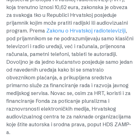
koja trenutno iznosi 10,62 eura, zakonska je obveza
za svakoga tko u Republici Hrvatskoj posjeduje
prijamnik kojim može pratiti radijski ili audiovizualni
program. Prema
Zakonu o Hrvatskoj radioteleviziji
,
pod prijamnikom se ne podrazumijevaju samo klasični
televizori i radio uređaji, već i računala, prijenosna
računala, pametni telefoni, tableti te autoradiji.
Dovoljno je da jedno kućanstvo posjeduje samo jedan
od navedenih uređaja kako bi se smatralo
obveznikom plaćanja, a prikupljena sredstva
primarno služe za financiranje rada i razvoja javnog
medijskog servisa. Novac se, osim za HRT, koristi i za
financiranje Fonda za poticanje pluralizma i
raznovrsnosti elektroničkih medija, Hrvatskog
audiovizualnog centra te za naknade organizacijama
koje štite autorska i srodna prava, poput HDS ZAMP-
a.