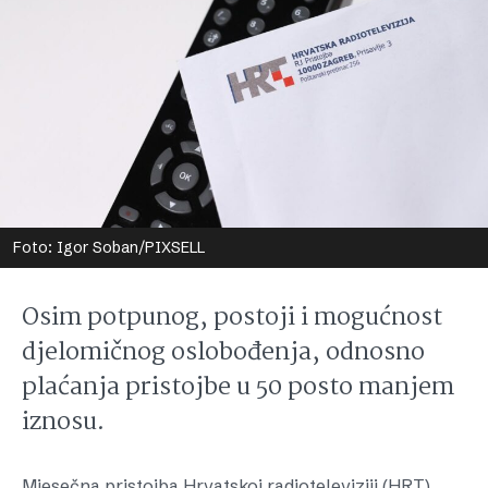
Foto: Igor Soban/PIXSELL
Osim potpunog, postoji i mogućnost
djelomičnog oslobođenja, odnosno
plaćanja pristojbe u 50 posto manjem
iznosu.
Mjesečna pristojba Hrvatskoj radioteleviziji (HRT),