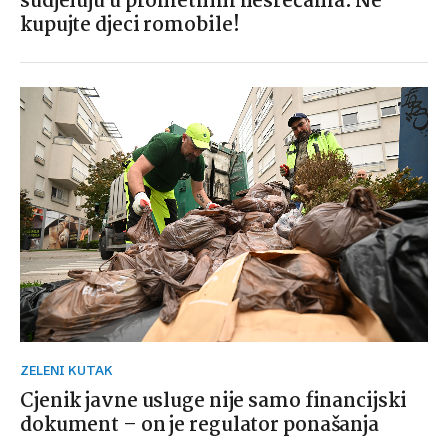
sudjeluju u prometnim nesrećama: Ne
kupujte djeci romobile!
ZELENI KUTAK
Cjenik javne usluge nije samo financijski
dokument – on je regulator ponašanja