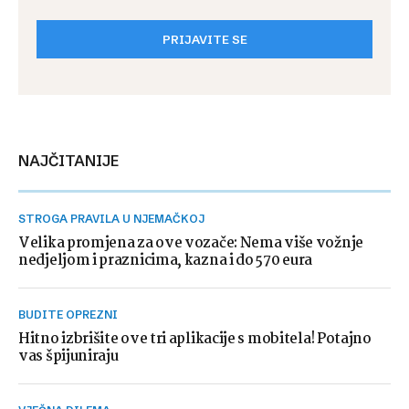
PRIJAVITE SE
NAJČITANIJE
STROGA PRAVILA U NJEMAČKOJ
Velika promjena za ove vozače: Nema više vožnje
nedjeljom i praznicima, kazna i do 570 eura
BUDITE OPREZNI
Hitno izbrišite ove tri aplikacije s mobitela! Potajno
vas špijuniraju