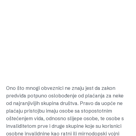
Ono što mnogi obveznici ne znaju jest da zakon
predviđa potpuno oslobođenje od plaćanja za neke
od najranjivijih skupina društva. Pravo da uopće ne
plaćaju pristojbu imaju osobe sa stopostotnim
oštećenjem vida, odnosno slijepe osobe, te osobe s
invaliditetom prve i druge skupine koje su korisnici
osobne invalidnine kao ratni ili mirnodopski vojni