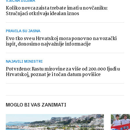
VJEČNA DILEMA
Koliko novca zaista trebate imati u novčaniku:
Stručnjaci otkrivaju idealan iznos
PRAVILA SU JASNA
Evo tko sve u Hrvatskoj mora ponovno na vozački
ispit, donosimo najvažnije informacije
NAJAVILI MINISTRI
Potvrđeno: Rastu mirovine za više od 200.000 ljudi u
Hrvatskoj, poznat je i točan datum povišice
MOGLO BI VAS ZANIMATI