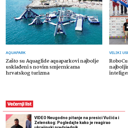
AQUAPARK
VELIKI U
Zašto su Aquaglide aquaparkovi najbolje
RoboCup
usklađeni s novim smjernicama
najbolji
hrvatskog turizma
intelige