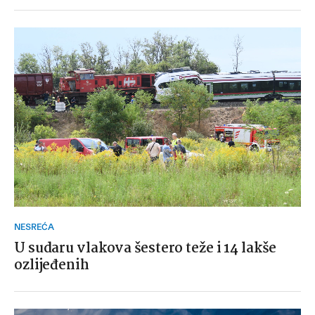
NESREĆA
U sudaru vlakova šestero teže i 14 lakše
ozlijeđenih