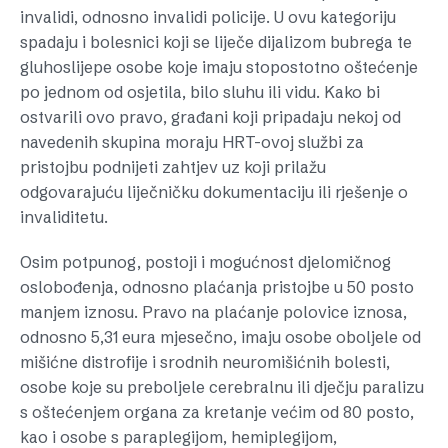
invalidi, odnosno invalidi policije. U ovu kategoriju
spadaju i bolesnici koji se liječe dijalizom bubrega te
gluhoslijepe osobe koje imaju stopostotno oštećenje
po jednom od osjetila, bilo sluhu ili vidu. Kako bi
ostvarili ovo pravo, građani koji pripadaju nekoj od
navedenih skupina moraju HRT-ovoj službi za
pristojbu podnijeti zahtjev uz koji prilažu
odgovarajuću liječničku dokumentaciju ili rješenje o
invaliditetu.
Osim potpunog, postoji i mogućnost djelomičnog
oslobođenja, odnosno plaćanja pristojbe u 50 posto
manjem iznosu. Pravo na plaćanje polovice iznosa,
odnosno 5,31 eura mjesečno, imaju osobe oboljele od
mišićne distrofije i srodnih neuromišićnih bolesti,
osobe koje su preboljele cerebralnu ili dječju paralizu
s oštećenjem organa za kretanje većim od 80 posto,
kao i osobe s paraplegijom, hemiplegijom,