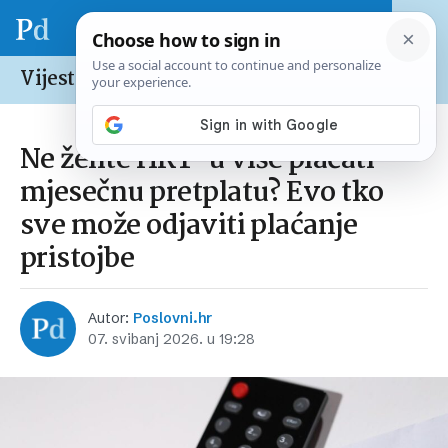
Vijesti /
Hrvatska
Ne želite HRT-u više plaćati
mjesečnu pretplatu? Evo tko
sve može odjaviti plaćanje
pristojbe
Autor:
Poslovni.hr
07. svibanj 2026. u 19:28