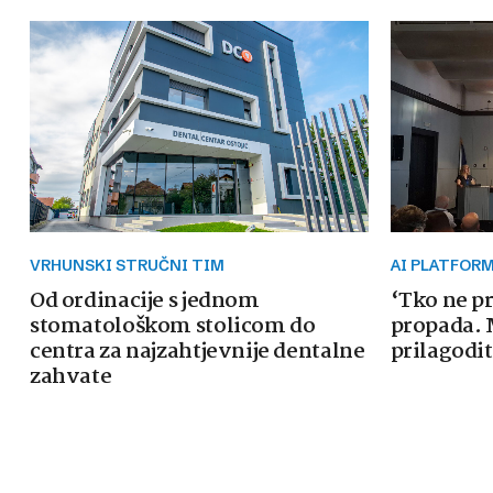
VRHUNSKI STRUČNI TIM
AI PLATFOR
Od ordinacije s jednom
‘Tko ne p
stomatološkom stolicom do
propada. 
centra za najzahtjevnije dentalne
prilagodit
zahvate