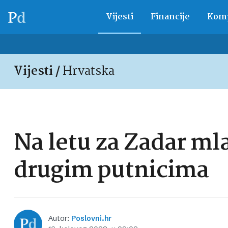
Vijesti
Financije
Komp
Vijesti /
Hrvatska
Na letu za Zadar mla
drugim putnicima
Autor:
Poslovni.hr