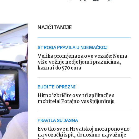
NAJČITANIJE
STROGA PRAVILA U NJEMAČKOJ
Velika promjena za ove vozače: Nema
više vožnje nedjeljom i praznicima,
kazna i do 570 eura
BUDITE OPREZNI
Hitno izbrišite ove tri aplikacije s
mobitela! Potajno vas špijuniraju
PRAVILA SU JASNA
Evo tko sve u Hrvatskoj mora ponovno
na vozački ispit, donosimo najvažnije