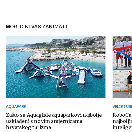
MOGLO BI VAS ZANIMATI
AQUAPARK
VELIKI U
Zašto su Aquaglide aquaparkovi najbolje
RoboCup
usklađeni s novim smjernicama
najbolji
hrvatskog turizma
intelige