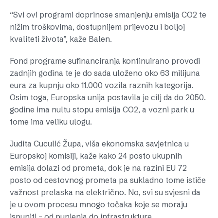
“Svi ovi programi doprinose smanjenju emisija CO2 te
nižim troškovima, dostupnijem prijevozu i boljoj
kvaliteti života”, kaže Balen.
Fond programe sufinanciranja kontinuirano provodi
zadnjih godina te je do sada uloženo oko 63 milijuna
eura za kupnju oko 11.000 vozila raznih kategorija.
Osim toga, Europska unija postavila je cilj da do 2050.
godine ima nultu stopu emisija CO2, a vozni park u
tome ima veliku ulogu.
Judita Cuculić Župa, viša ekonomska savjetnica u
Europskoj komisiji, kaže kako 24 posto ukupnih
emisija dolazi od prometa, dok je na razini EU 72
posto od cestovnog prometa pa sukladno tome ističe
važnost prelaska na električno. No, svi su svjesni da
je u ovom procesu mnogo točaka koje se moraju
ispuniti – od punjenja do infrastrukture.