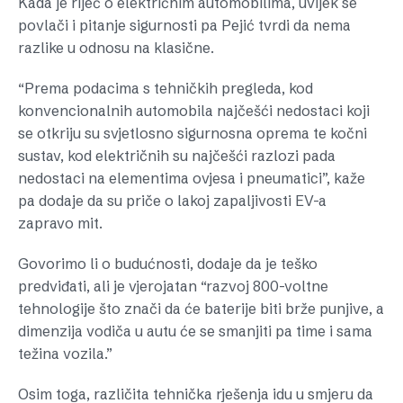
Kada je riječ o električnim automobilima, uvijek se
povlači i pitanje sigurnosti pa Pejić tvrdi da nema
razlike u odnosu na klasične.
“Prema podacima s tehničkih pregleda, kod
konvencionalnih automobila najčešći nedostaci koji
se otkriju su svjetlosno sigurnosna oprema te kočni
sustav, kod električnih su najčešći razlozi pada
nedostaci na elementima ovjesa i pneumatici”, kaže
pa dodaje da su priče o lakoj zapaljivosti EV-a
zapravo mit.
Govorimo li o budućnosti, dodaje da je teško
predviđati, ali je vjerojatan “razvoj 800-voltne
tehnologije što znači da će baterije biti brže punjive, a
dimenzija vodiča u autu će se smanjiti pa time i sama
težina vozila.”
Osim toga, različita tehnička rješenja idu u smjeru da