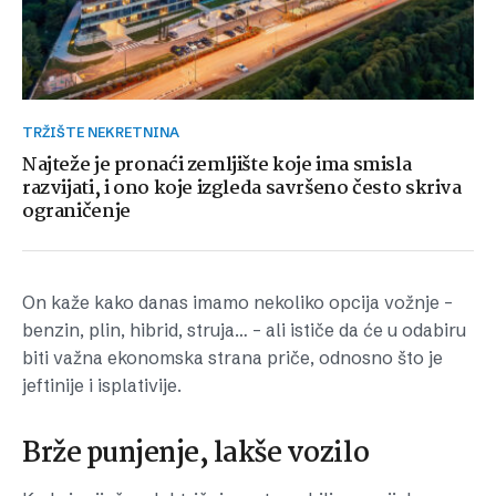
TRŽIŠTE NEKRETNINA
Najteže je pronaći zemljište koje ima smisla
razvijati, i ono koje izgleda savršeno često skriva
ograničenje
On kaže kako danas imamo nekoliko opcija vožnje –
benzin, plin, hibrid, struja… – ali ističe da će u odabiru
biti važna ekonomska strana priče, odnosno što je
jeftinije i isplativije.
Brže punjenje, lakše vozilo