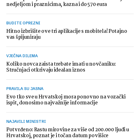
nedjeljom i praznicima, kazna i do 570 eura
BUDITE OPREZNI
Hitno izbrišite ove tri aplikacije s mobitela! Potajno
vas špijuniraju
VJEČNA DILEMA
Koliko novca zaista trebate imati u novčaniku:
Stručnjaci otkrivaju idealan iznos
PRAVILA SU JASNA
Evo tko sve u Hrvatskoj mora ponovno na vozački
ispit, donosimo najvažnije informacije
NAJAVILI MINISTRI
Potvrđeno: Rastu mirovine za više od 200.000 ljudi u
Hrvatskoj, poznat je i točan datum povišice