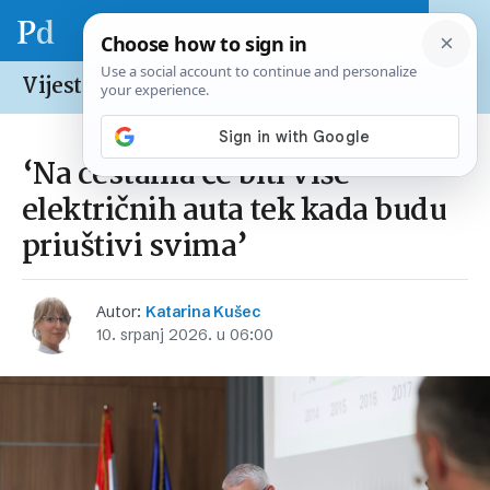
Vijesti /
Hrvatska
‘Na cestama će biti više
električnih auta tek kada budu
priuštivi svima’
Autor:
Katarina Kušec
10. srpanj 2026. u 06:00