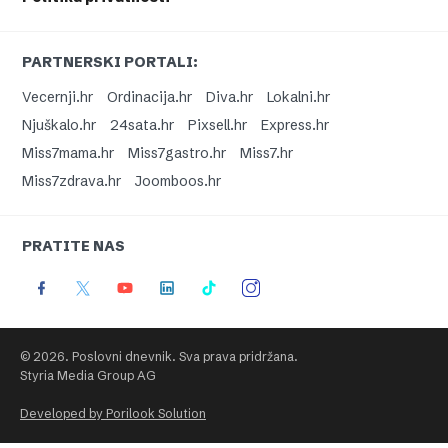
PARTNERSKI PORTALI:
Vecernji.hr
Ordinacija.hr
Diva.hr
Lokalni.hr
Njuškalo.hr
24sata.hr
Pixsell.hr
Express.hr
Miss7mama.hr
Miss7gastro.hr
Miss7.hr
Miss7zdrava.hr
Joomboos.hr
PRATITE NAS
© 2026. Poslovni dnevnik. Sva prava pridržana.
Styria Media Group AG
Developed by Porilook Solution