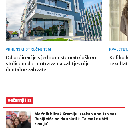
VRHUNSKI STRUČNI TIM
KVALITE
Od ordinacije s jednom stomatološkom
Koliko 
stolicom do centra za najzahtjevnije
rezultat
dentalne zahvate