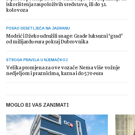
iskorištenja raspoloživih sredstava, ili do 31.
kolovoza
POSAO DESETLJEĆA NA JADRANU
Modrić i Džeko udružili snage: Grade luksuzni ‘grad’
od milijardu eura pokraj Dubrovnika
STROGA PRAVILA U NJEMAČKOJ
Velika promjena za ove vozače: Nema više vožnje
nedjeljom i praznicima, kazna i do 570 eura
MOGLO BI VAS ZANIMATI