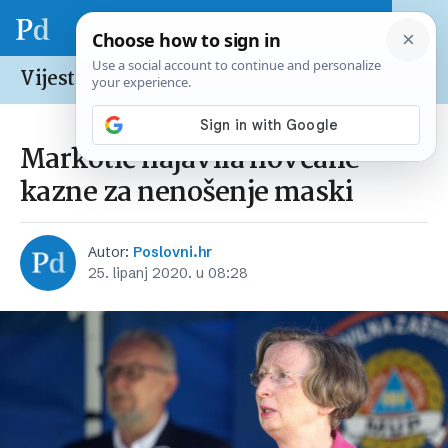
Vijesti /
Hrvatska
Markotić najavila novčane
kazne za nenošenje maski
Autor:
Poslovni.hr
25. lipanj 2020. u 08:28