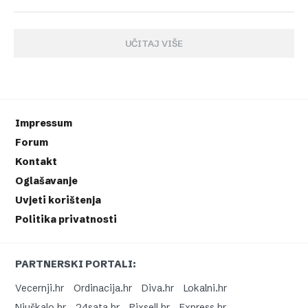
UČITAJ VIŠE
Impressum
Forum
Kontakt
Oglašavanje
Uvjeti korištenja
Politika privatnosti
PARTNERSKI PORTALI:
Vecernji.hr
Ordinacija.hr
Diva.hr
Lokalni.hr
Njuškalo.hr
24sata.hr
Pixsell.hr
Express.hr