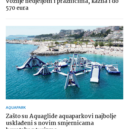
vožnje nedjeljom i praznicima, kazna i do
570 eura
AQUAPARK
Zašto su Aquaglide aquaparkovi najbolje
usklađeni s novim smjernicama