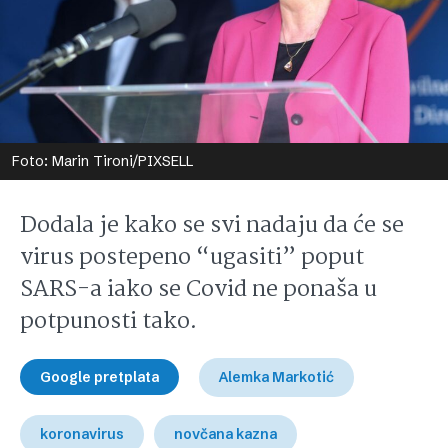
Foto: Marin Tironi/PIXSELL
Dodala je kako se svi nadaju da će se
virus postepeno “ugasiti” poput
SARS-a iako se Covid ne ponaša u
potpunosti tako.
Google pretplata
Alemka Markotić
koronavirus
novčana kazna