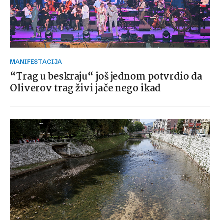
MANIFESTACIJA
“Trag u beskraju“ još jednom potvrdio da
Oliverov trag živi jače nego ikad