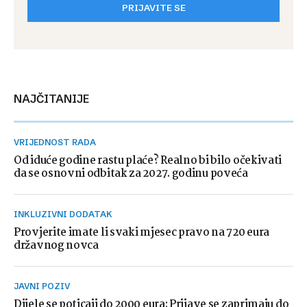
PRIJAVITE SE
NAJČITANIJE
VRIJEDNOST RADA
Od iduće godine rastu plaće? Realno bi bilo očekivati
da se osnovni odbitak za 2027. godinu poveća
INKLUZIVNI DODATAK
Provjerite imate li svaki mjesec pravo na 720 eura
državnog novca
JAVNI POZIV
Dijele se poticaji do 2000 eura: Prijave se zaprimaju do