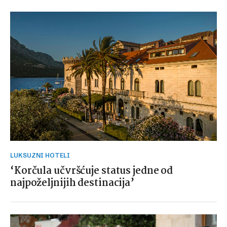
LUKSUZNI HOTELI
‘Korčula učvršćuje status jedne od
najpoželjnijih destinacija’