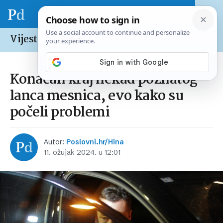
Vijesti /
Hrvatska
Konačan kraj nekad poznatog
lanca mesnica, evo kako su
počeli problemi
Autor:
Poslovni.hr/Hina
11. ožujak 2024. u 12:01