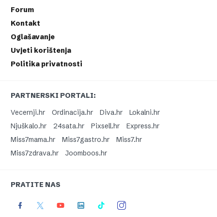
Forum
Kontakt
Oglašavanje
Uvjeti korištenja
Politika privatnosti
PARTNERSKI PORTALI:
Vecernji.hr
Ordinacija.hr
Diva.hr
Lokalni.hr
Njuškalo.hr
24sata.hr
Pixsell.hr
Express.hr
Miss7mama.hr
Miss7gastro.hr
Miss7.hr
Miss7zdrava.hr
Joomboos.hr
PRATITE NAS