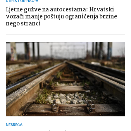
DIREKTOR HAC-A
Ljetne gužve na autocestama: Hrvatski
vozači manje poštuju ograničenja brzine
nego stranci
NESREĆA