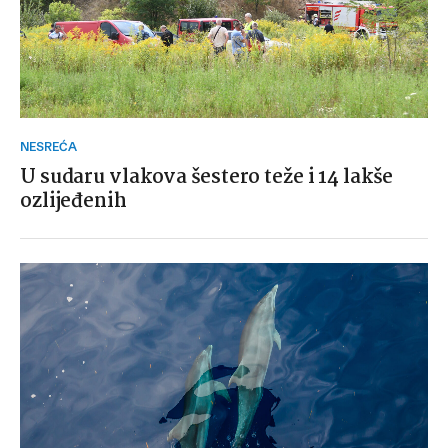
NESREĆA
U sudaru vlakova šestero teže i 14 lakše
ozlijeđenih