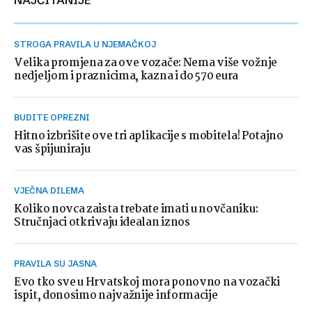
NAJČITANIJE
STROGA PRAVILA U NJEMAČKOJ
Velika promjena za ove vozače: Nema više vožnje
nedjeljom i praznicima, kazna i do 570 eura
BUDITE OPREZNI
Hitno izbrišite ove tri aplikacije s mobitela! Potajno
vas špijuniraju
VJEČNA DILEMA
Koliko novca zaista trebate imati u novčaniku:
Stručnjaci otkrivaju idealan iznos
PRAVILA SU JASNA
Evo tko sve u Hrvatskoj mora ponovno na vozački
ispit, donosimo najvažnije informacije