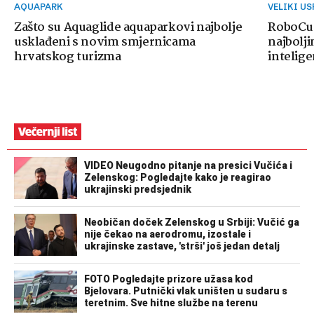
AQUAPARK
VELIKI U
Zašto su Aquaglide aquaparkovi najbolje
RoboCup
usklađeni s novim smjernicama
najbolji
hrvatskog turizma
intelige