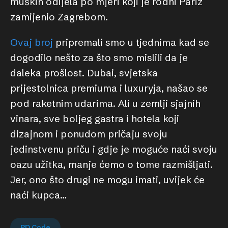
muških odijela po mjeri koji je rodni Pariz
zamijenio Zagrebom.
Ovaj broj
pripremali smo u tjednima kad se
dogodilo nešto za što smo mislili da je
daleka prošlost. Dubai, svjetska
prijestolnica premiuma i luxuryja, našao se
pod raketnim udarima. Ali u zemlji sjajnih
vinara, sve boljeg gastra i hotela koji
dizajnom i ponudom pričaju svoju
jedinstvenu priču i gdje je moguće naći svoju
oazu užitka, manje ćemo o tome razmišljati.
Jer, ono što drugi ne mogu imati, uvijek će
naći kupca…
PD Code