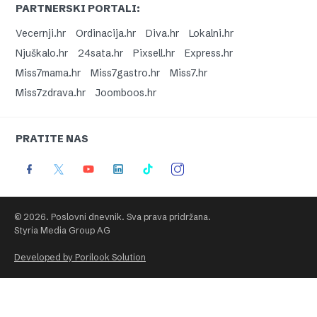
PARTNERSKI PORTALI:
Vecernji.hr
Ordinacija.hr
Diva.hr
Lokalni.hr
Njuškalo.hr
24sata.hr
Pixsell.hr
Express.hr
Miss7mama.hr
Miss7gastro.hr
Miss7.hr
Miss7zdrava.hr
Joomboos.hr
PRATITE NAS
© 2026. Poslovni dnevnik. Sva prava pridržana.
Styria Media Group AG
Developed by Porilook Solution