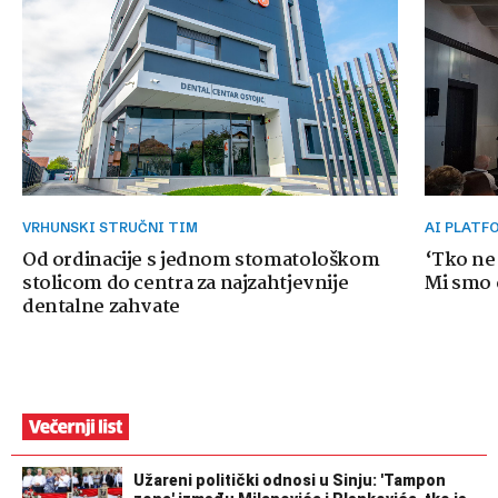
VRHUNSKI STRUČNI TIM
AI PLAT
Od ordinacije s jednom stomatološkom
‘Tko ne
stolicom do centra za najzahtjevnije
Mi smo o
dentalne zahvate