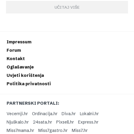
UČITAJ VIŠE
Impressum
Forum
Kontakt
Oglašavanje
Uvjeti korištenja
Politika privatnosti
PARTNERSKI PORTALI:
Vecernji.hr
Ordinacija.hr
Diva.hr
Lokalni.hr
Njuškalo.hr
24sata.hr
Pixsell.hr
Express.hr
Miss7mama.hr
Miss7gastro.hr
Miss7.hr