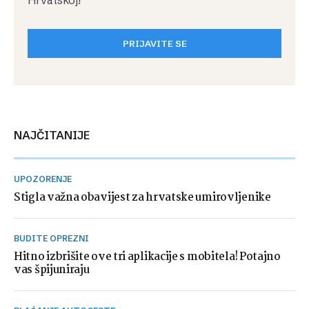
Hrvatskoj!
PRIJAVITE SE
NAJČITANIJE
UPOZORENJE
Stigla važna obavijest za hrvatske umirovljenike
BUDITE OPREZNI
Hitno izbrišite ove tri aplikacije s mobitela! Potajno
vas špijuniraju