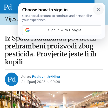
Vijesti /
Hrvatska
Iz Spara i Kauflanda povučeni
prehrambeni proizvodi zbog
pesticida. Provjerite jeste li ih
kupili
Autor:
Poslovni.hr/Hina
24. lipanj 2023. u 09:06