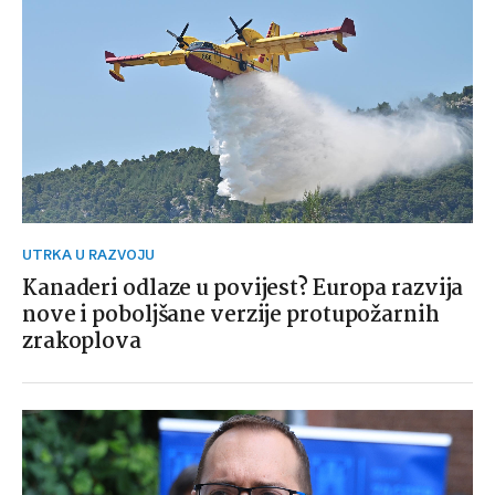
UTRKA U RAZVOJU
Kanaderi odlaze u povijest? Europa razvija
nove i poboljšane verzije protupožarnih
zrakoplova