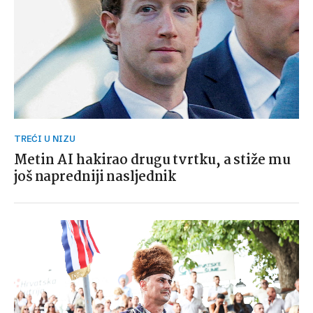
TREĆI U NIZU
Metin AI hakirao drugu tvrtku, a stiže mu
još napredniji nasljednik