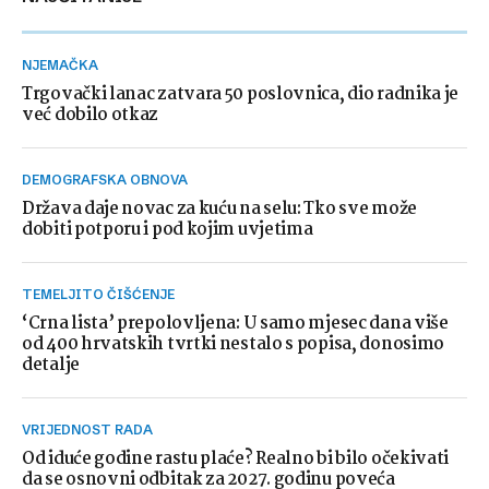
NJEMAČKA
Trgovački lanac zatvara 50 poslovnica, dio radnika je
već dobilo otkaz
DEMOGRAFSKA OBNOVA
Država daje novac za kuću na selu: Tko sve može
dobiti potporu i pod kojim uvjetima
TEMELJITO ČIŠĆENJE
‘Crna lista’ prepolovljena: U samo mjesec dana više
od 400 hrvatskih tvrtki nestalo s popisa, donosimo
detalje
VRIJEDNOST RADA
Od iduće godine rastu plaće? Realno bi bilo očekivati
da se osnovni odbitak za 2027. godinu poveća