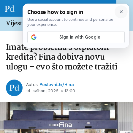
Vijesti /
Hrvatska
Imate problema s otplatom
kredita? Fina dobiva novu
ulogu – evo što možete tražiti
Autor:
Poslovni.hr/Hina
14. svibanj 2026. u 13:00