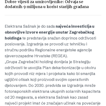
Dobre vijesti za umirovljenike: Odvaja se
dodatnih 9 milijuna u korist starijih građana
Elektrana Sašnak je do sada
najveća investicija u
obnovljive izvore energije unutar Zagrebačkog
holdinga
te predstavlja snažan doprinos održivosti
poslovanja. Izgradnja se provodi uz tehničku i
stručnu podršku Regionalne energetske agencije
sjeverozapadne Hrvatske (REGEA).
„Grupa Zagrebački holding donijela je Strategiju
održivosti te usvojila Plan dekarbonizacije u okviru
kojih provodi niz mjera i projekata kako bi smanjila
ugljični otisak koji proizvodi svojim operativnih
djelovanjem. Do 2030. predviđa se izgradnja mreže
fotonaponskih elektrana ukupnih solarnih kapaciteta
od 20 megavata, a elektrana Sašnak kao zasad
najveći projekt imat će značajan učinak na povećanje