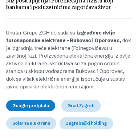
Niz poskupljenja: Poremećaj na tržištu koji
bankama i poduzetnicima zagorčava život
Unutar Grupe ZGH do sada su
izgrađene dvije
fotonaponske elektrane – Bukovac i Oporovec,
dok
je izgradnja treće elektrane (Folnegovićeva) u
završnoj fazi. Proizvedena električna energija iz dvije
aktivne elektrane iskorištava se za pogon crpnih
stanica u sklopu vodosprema Bukovac i Oporovec,
dok se višak električne energije isporučuje u sustav
javne opskrbe električnom energijom.
Google pretplata
Grad Zagreb
Solarna elektrana
Zagrebački holding