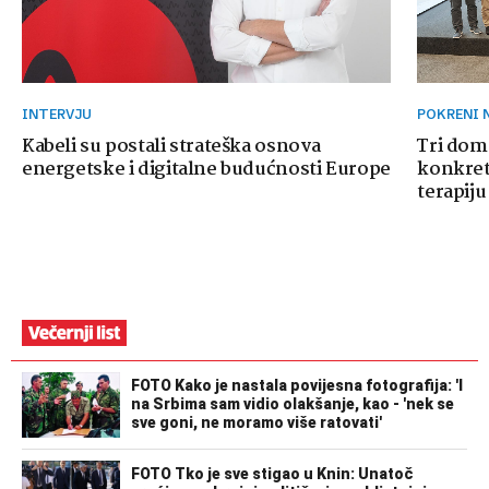
INTERVJU
POKRENI
Kabeli su postali strateška osnova
Tri dom
energetske i digitalne budućnosti Europe
konkretn
terapiju