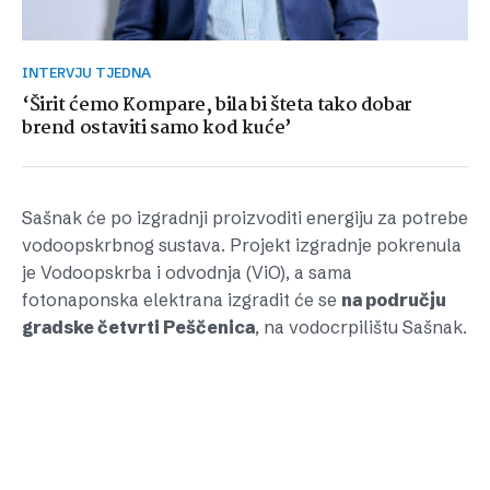
INTERVJU TJEDNA
‘Širit ćemo Kompare, bila bi šteta tako dobar
brend ostaviti samo kod kuće’
Sašnak će po izgradnji proizvoditi energiju za potrebe
vodoopskrbnog sustava. Projekt izgradnje pokrenula
je Vodoopskrba i odvodnja (ViO), a sama
fotonaponska elektrana izgradit će se
na području
gradske četvrti Peščenica
, na vodocrpilištu Sašnak.