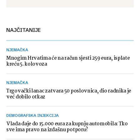
NAJČITANIJE
NJEMAČKA
Mnogim Hrvatima će na račun sjesti 259 eura, isplate
kreću 5. kolovoza
NJEMAČKA
Trgovački lanac zatvara 50 poslovnica, dio radnika je
već dobilo otkaz
DEMOGRAFSKA INJEKCIJA
Vlada daje do 15.000 eura za kupnju automobila: Tko
sve ima pravo na izdašnu potporu?