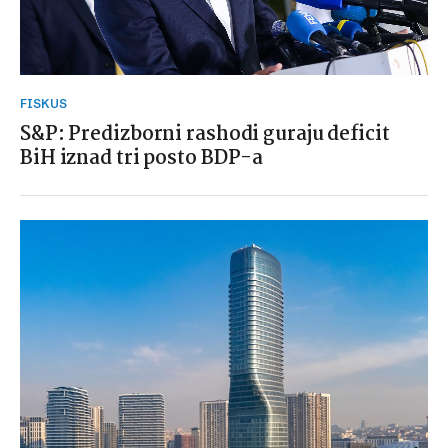
FISKUS
S&P: Predizborni rashodi guraju deficit
BiH iznad tri posto BDP-a