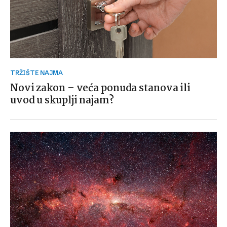
TRŽIŠTE NAJMA
Novi zakon – veća ponuda stanova ili
uvod u skuplji najam?