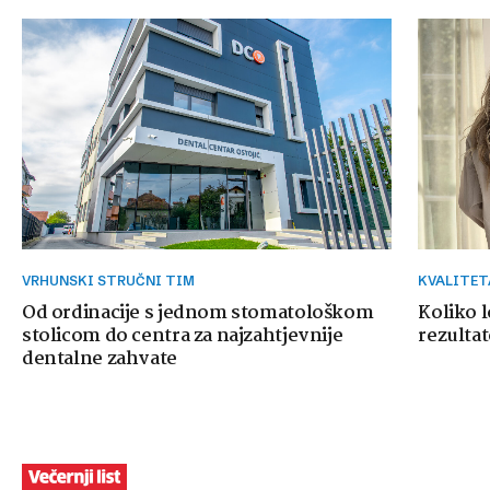
VRHUNSKI STRUČNI TIM
KVALITE
Od ordinacije s jednom stomatološkom
Koliko 
stolicom do centra za najzahtjevnije
rezultat
dentalne zahvate