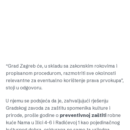
“Grad Zagreb će, u skladu sa zakonskim rokovima i
propisanom procedurom, razmotriti sve okolnosti
relevantne za eventualno korištenje prava prvokupa”,
stoji u odgovoru.
U njemu se podsjeća da je, zahvaljujući rješenju
Gradskog zavoda za zaštitu spomenika kulture i
prirode, prošle godine o
preventivnoj
zaštiti
robne
kuće Nama u Ilici 4-6 i Radićevoj 1 kao pojedinačnog
kulturnog dobra, osigurana ne samo ta vrijedna