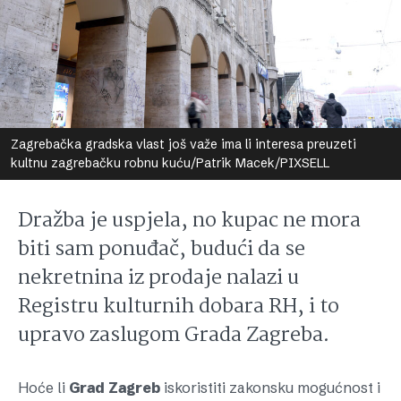
Zagrebačka gradska vlast još važe ima li interesa preuzeti
kultnu zagrebačku robnu kuću/Patrik Macek/PIXSELL
Dražba je uspjela, no kupac ne mora
biti sam ponuđač, budući da se
nekretnina iz prodaje nalazi u
Registru kulturnih dobara RH, i to
upravo zaslugom Grada Zagreba.
Hoće li
Grad
Zagreb
iskoristiti zakonsku mogućnost i