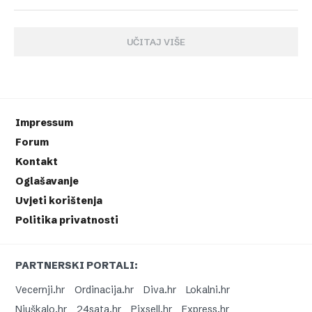
UČITAJ VIŠE
Impressum
Forum
Kontakt
Oglašavanje
Uvjeti korištenja
Politika privatnosti
PARTNERSKI PORTALI:
Vecernji.hr
Ordinacija.hr
Diva.hr
Lokalni.hr
Njuškalo.hr
24sata.hr
Pixsell.hr
Express.hr