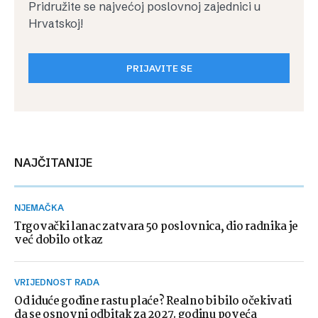
Pridružite se najvećoj poslovnoj zajednici u
Hrvatskoj!
PRIJAVITE SE
NAJČITANIJE
NJEMAČKA
Trgovački lanac zatvara 50 poslovnica, dio radnika je
već dobilo otkaz
VRIJEDNOST RADA
Od iduće godine rastu plaće? Realno bi bilo očekivati
da se osnovni odbitak za 2027. godinu poveća