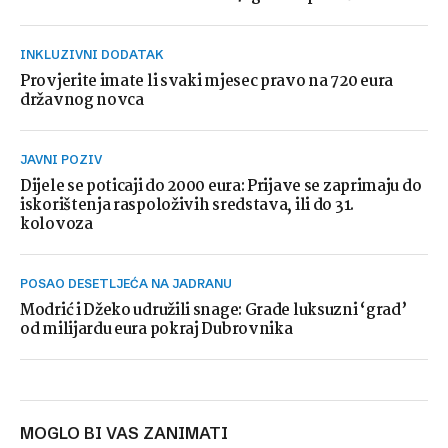
INKLUZIVNI DODATAK
Provjerite imate li svaki mjesec pravo na 720 eura
državnog novca
JAVNI POZIV
Dijele se poticaji do 2000 eura: Prijave se zaprimaju do
iskorištenja raspoloživih sredstava, ili do 31.
kolovoza
POSAO DESETLJEĆA NA JADRANU
Modrić i Džeko udružili snage: Grade luksuzni ‘grad’
od milijardu eura pokraj Dubrovnika
MOGLO BI VAS ZANIMATI