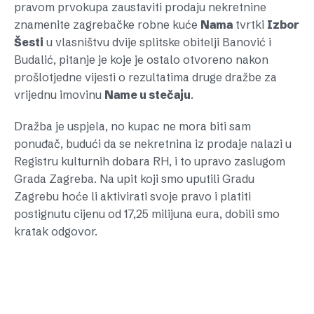
pravom prvokupa zaustaviti prodaju nekretnine
znamenite zagrebačke robne kuće
Nama
tvrtki
Izbor
Šesti
u vlasništvu dvije splitske obitelji Banović i
Budalić, pitanje je koje je ostalo otvoreno nakon
prošlotjedne vijesti o rezultatima druge dražbe za
vrijednu imovinu
Name u stečaju
.
Dražba je uspjela, no kupac ne mora biti sam
ponuđač, budući da se nekretnina iz prodaje nalazi u
Registru kulturnih dobara RH, i to upravo zaslugom
Grada Zagreba. Na upit koji smo uputili Gradu
Zagrebu hoće li aktivirati svoje pravo i platiti
postignutu cijenu od 17,25 milijuna eura, dobili smo
kratak odgovor.