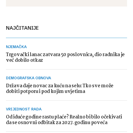
NAJČITANIJE
NJEMAČKA
Trgovački lanac zatvara 50 poslovnica, dio radnika je
već dobilo otkaz
DEMOGRAFSKA OBNOVA
Država daje novac za kuću na selu: Tko sve može
dobiti potporu i pod kojim uvjetima
VRIJEDNOST RADA
Od iduće godine rastu plaće? Realno bi bilo očekivati
da se osnovni odbitak za 2027. godinu poveća