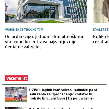
VRHUNSKI STRUČNI TIM
KVALITE
Od ordinacije s jednom stomatološkom
Koliko 
stolicom do centra za najzahtjevnije
rezultat
dentalne zahvate