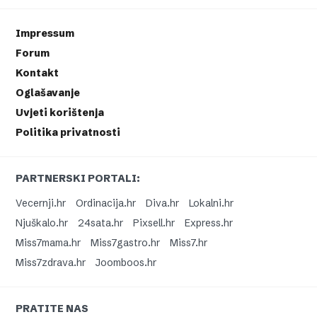
Impressum
Forum
Kontakt
Oglašavanje
Uvjeti korištenja
Politika privatnosti
PARTNERSKI PORTALI:
Vecernji.hr
Ordinacija.hr
Diva.hr
Lokalni.hr
Njuškalo.hr
24sata.hr
Pixsell.hr
Express.hr
Miss7mama.hr
Miss7gastro.hr
Miss7.hr
Miss7zdrava.hr
Joomboos.hr
PRATITE NAS