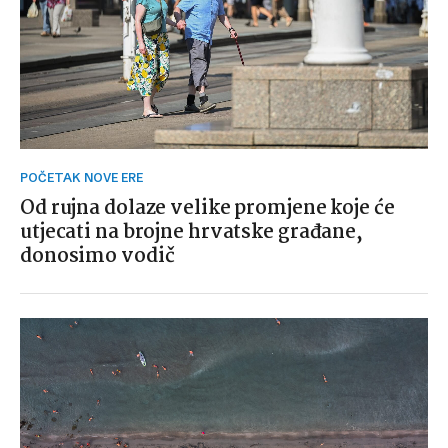
POČETAK NOVE ERE
Od rujna dolaze velike promjene koje će
utjecati na brojne hrvatske građane,
donosimo vodič